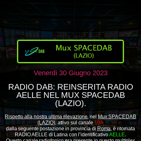
Venerdì 30 Giugno 2023
RADIO DAB: REINSERITA RADIO
AELLE NEL MUX SPACEDAB
(LAZIO).
Rispetto alla nostra ultima rilevazione
, nel
Mux SPACEDAB
(LAZIO)
,
attivo sul canale
10A
dalla seguente postazione in provincia di
Roma
, è ritornata
RADIO AELLE di Latina con l’identificativo
AELLE
.
Questo canale radiofonico
era presente in questo multiplex