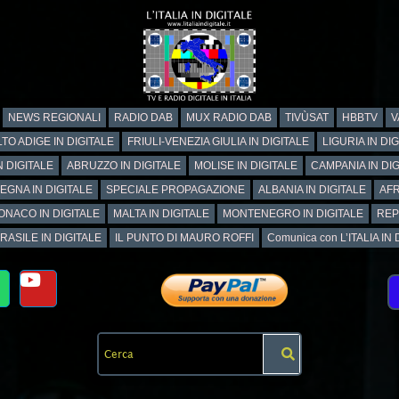
NEWS REGIONALI
RADIO DAB
MUX RADIO DAB
TIVÙSAT
HBBTV
V
TO ADIGE IN DIGITALE
FRIULI-VENEZIA GIULIA IN DIGITALE
LIGURIA IN DI
N DIGITALE
ABRUZZO IN DIGITALE
MOLISE IN DIGITALE
CAMPANIA IN DIG
EGNA IN DIGITALE
SPECIALE PROPAGAZIONE
ALBANIA IN DIGITALE
AFR
ONACO IN DIGITALE
MALTA IN DIGITALE
MONTENEGRO IN DIGITALE
REP
RASILE IN DIGITALE
IL PUNTO DI MAURO ROFFI
Comunica con L’ITALIA IN DI