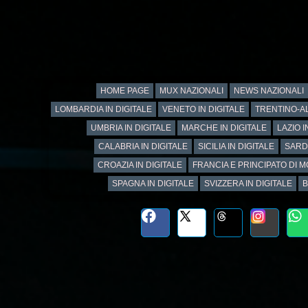
HOME PAGE
MUX NAZIONALI
NEWS NAZIONALI
LOMBARDIA IN DIGITALE
VENETO IN DIGITALE
TRENTINO-AL
UMBRIA IN DIGITALE
MARCHE IN DIGITALE
LAZIO I
CALABRIA IN DIGITALE
SICILIA IN DIGITALE
SARD
CROAZIA IN DIGITALE
FRANCIA E PRINCIPATO DI M
SPAGNA IN DIGITALE
SVIZZERA IN DIGITALE
B