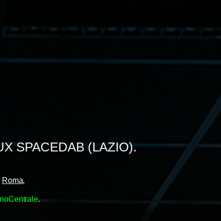
X SPACEDAB (LAZIO).
i
Roma
,
enoCentrale
.