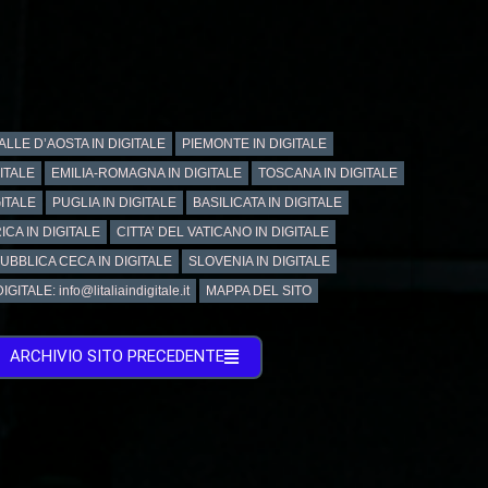
ALLE D’AOSTA IN DIGITALE
PIEMONTE IN DIGITALE
GITALE
EMILIA-ROMAGNA IN DIGITALE
TOSCANA IN DIGITALE
ITALE
PUGLIA IN DIGITALE
BASILICATA IN DIGITALE
ICA IN DIGITALE
CITTA’ DEL VATICANO IN DIGITALE
UBBLICA CECA IN DIGITALE
SLOVENIA IN DIGITALE
GITALE: info@litaliaindigitale.it
MAPPA DEL SITO
ARCHIVIO SITO PRECEDENTE