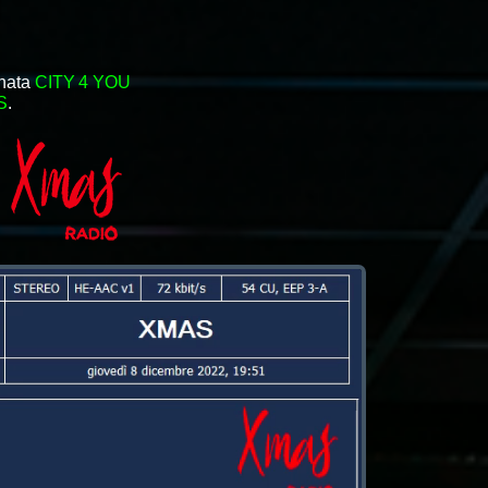
nata
CITY 4 YOU
S
.