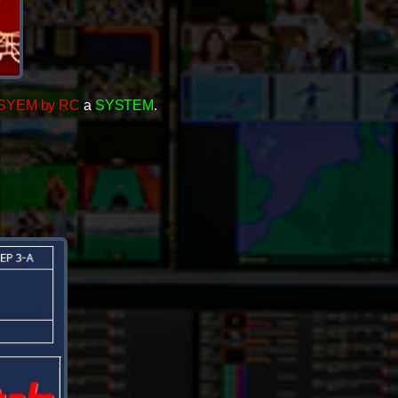
SYEM by RC
a
SYSTEM
.