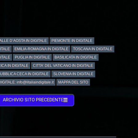
ALLE D’AOSTA IN DIGITALE
PIEMONTE IN DIGITALE
GITALE
EMILIA-ROMAGNA IN DIGITALE
TOSCANA IN DIGITALE
ITALE
PUGLIA IN DIGITALE
BASILICATA IN DIGITALE
ICA IN DIGITALE
CITTA’ DEL VATICANO IN DIGITALE
UBBLICA CECA IN DIGITALE
SLOVENIA IN DIGITALE
GITALE: info@litaliaindigitale.it
MAPPA DEL SITO
ARCHIVIO SITO PRECEDENTE