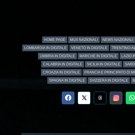
HOME PAGE
MUX NAZIONALI
NEWS NAZIONALI
LOMBARDIA IN DIGITALE
VENETO IN DIGITALE
TRENTINO-AL
UMBRIA IN DIGITALE
MARCHE IN DIGITALE
LAZIO I
CALABRIA IN DIGITALE
SICILIA IN DIGITALE
SARD
CROAZIA IN DIGITALE
FRANCIA E PRINCIPATO DI M
SPAGNA IN DIGITALE
SVIZZERA IN DIGITALE
B