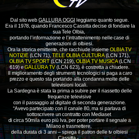
Dal sito web
GALLURA OGGI
leggiamo quanto segue.
Era il 1978, quando Francesco Cassitta decise di fondare la
sua Tele Olbia,
portando l’informazione e l’intrattenimento nelle case di
generazioni di olbiesi.
Ora la storica emittente, che racchiude insieme
OLBIA TV
NOTIZIE
(LCN 71),
TELE OLBIA CULTURA
(LCN 171),
OLBIA TV SPORT
(LCN 219),
OLBIA TV MUSICA
(LCN
619) e
GALLURA TV
(LCN 623),
è costretta a chiudere.
Il miglioramento degli strumenti tecnologici si paga a caro
prezzo e questo sta portando alla condanna molte delle
televisioni locali.
La Sardegna è stata la prima a subire per il riassetto delle
frequenze televisive
con il passaggio al digitale di seconda generazione.
“Avevo partecipato con il canale 80, ma si parlava di
sottoscrivere un contratto con Mediaset
di circa 50mila euro più Iva, per poter portare il segnale a
Milano e trasmettere,
della durata di 3 anni – spiega il patron delle tv olbiesi
Cassitta -,