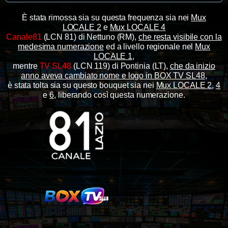
È stata rimossa sia su questa frequenza sia nei
Mux
LOCALE 2
e
Mux LOCALE 4
Canale81
(LCN 81) di Nettuno (RM),
che resta visibile con la
medesima numerazione
ed a livello regionale nel
Mux
LOCALE 1
,
mentre
TV SL48
(LCN 119) di Pontinia (LT),
che da inizio
anno aveva cambiato nome e logo in BOX TV SL48
,
è stata tolta sia su questo bouquet sia nei
Mux LOCALE 2
,
4
e
6
, liberando così questa numerazione.