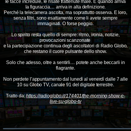
le facce incredule, le risate trattenute male. E quando arriva
la figuraccia… arriva in alta definizione.
Perché la telecamera ascolta, ma soprattutto osserva. E loro,
senza filtri, sono esattamente come li avete sempre
immaginati. O forse peggio.
Lo spirito resta quello di sempre: ritmo, ironia, notizie,
provocazioni scanzonate
e la partecipazione continua degli ascoltatori di Radio Globo,
che restano il cuore pulsante dello show.
Solo che adesso, oltre a sentirli… potete anche beccarli in
flagrante.
Non perdete l’appuntamento dal lunedì al venerdì dalle 7 alle
10 su Globo TV, canale 91 del digitale terrestre.
Tratto da:
https://radioglobo.it/174401/the-morning-show-e-
live-su-globo-tv