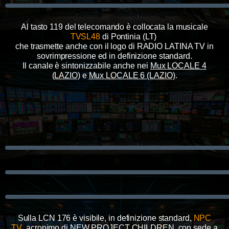
Al tasto 119 del telecomando è collocata la musicale
TVSL48
di Pontinia (LT)
che trasmette anche con il logo di RADIO LATINA TV in
sovrimpressione ed in definizione standard
.
Il canale è sintonizzabile anche
nei
Mux LOCALE 4
(LAZIO)
e
Mux LOCALE 6 (LAZIO)
.
Sulla LCN 176 è visibile, in definizione standard,
NPC
TV
,
acronimo di NEW PROJECT CHILDREN, con sede a