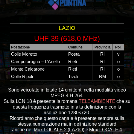
LAZIO
UHF 39 (618,0 MHz)
Postazione
Comune
Provincia
Pol.
Colle Moretto
Posta
RI
v
Campoforogna – L’Anello
Rieti
RI
o
Monte Calcarone
Rieti
RI
o
Colle Ripoli
Tivoli
RM
o
Sono veicolate in totale 14 emittenti nella modalità video
MPEG-4 H.264.
Sulla LCN 18 è presente la romana
TELEAMBIENTE
che su
questa frequenza trasmette in alta definizione con la
risoluzione 1280×720.
Ricordiamo che questo canale è presente sempre sulla
stessa numerazione ma in definizione standard
anche nei
Mux LOCALE 2 (LAZIO)
e
Mux LOCALE 4