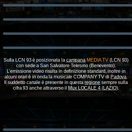
Sulla LCN 93
è posizionata
l
a
campana
MEDIA TV
(LCN 93)
con sede a San Salvatore Telesino (Benevento).
L’emissione video risulta in def
inizione standard, inoltre in
alcuni orari è in onda la musicale COMPANY TV di
Padova
.
Il suddetto canale è presente in questa
regione
sempre sulla
cifra 93 anche attraverso il
Mux LOCALE 4 (LAZIO)
.