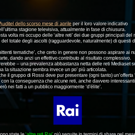
 Auditel dello scorso mese di aprile
per il loro valore indicativo
ll’ultima stagione televisiva, attualmente in fase di chiusura.
esta volta mi occupo delle ‘altre reti’ dei due gruppi principali del
 del totale degli ascolti (ragguardevole, naturalmente) di questi
tenti tematiche’, che certo in genere non possono aspirare ai n
parte, dando anzi un effettivo contributo al risultato complessivo.
rerebbe – una prevalenza abbastanza netta delle reti Mediaset s
a la situazione sembra invece un po’ più articolata.
he il gruppo di Rossi deve pur presentare (ogni tanto) un’offerta
con la conseguenza che alcune reti, anche davvero interessant
erò nei fatti a un pubblico maggiormente ‘d’élite’.
ono state le
‘altre reti Rai’
più seguite in termini di share nel mese