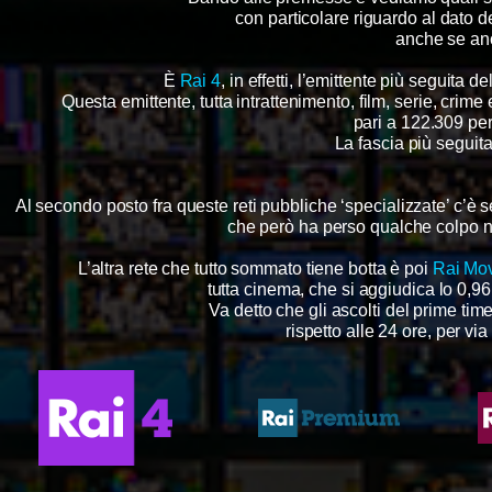
con particolare riguardo al dato de
anche se anc
È
Rai 4
, in effetti, l’emittente più seguita d
Questa emittente, tutta intrattenimento, film, serie, crime
pari a 122.309 pe
La fascia più seguita
Al secondo posto fra queste reti pubbliche ‘specializzate’ c’è
che però ha perso qualche colpo neg
L’altra rete che tutto sommato tiene botta è poi
Rai Mo
tutta cinema, che si aggiudica lo 0,96
Va detto che gli ascolti del prime time
rispetto alle 24 ore, per via