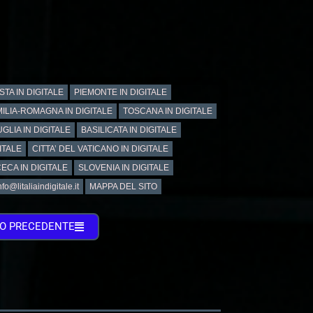
STA IN DIGITALE
PIEMONTE IN DIGITALE
ILIA-ROMAGNA IN DIGITALE
TOSCANA IN DIGITALE
GLIA IN DIGITALE
BASILICATA IN DIGITALE
ITALE
CITTA’ DEL VATICANO IN DIGITALE
ECA IN DIGITALE
SLOVENIA IN DIGITALE
@litaliaindigitale.it
MAPPA DEL SITO
TO PRECEDENTE