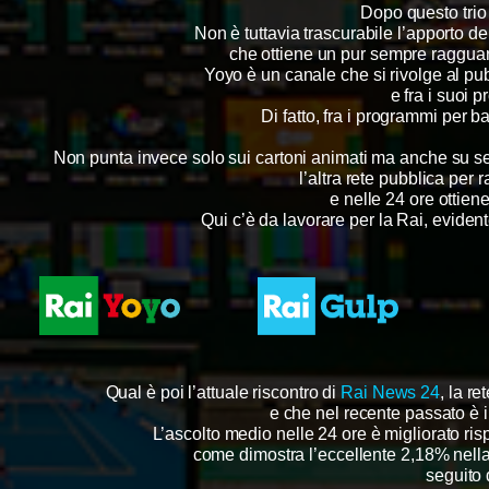
Dopo questo trio 
Non è tuttavia trascurabile l’apporto de
che ottiene un pur sempre ragguard
Yoyo è un canale che si rivolge al pubb
e fra i suoi
Di fatto, fra i programmi per 
Non punta invece solo sui cartoni animati ma anche su seri
l’altra rete pubblica per
e nelle 24 ore ottien
Qui c’è da lavorare per la Rai, eviden
Qual è poi l’attuale riscontro di
Rai News 24
, la r
e che nel recente passato è i
L’ascolto medio nelle 24 ore è migliorato risp
come dimostra l’eccellente 2,18% nella
seguito 