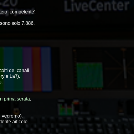
stero ‘competente’.
 sono solo 7.886.
olti dei canali
ery e La7),
b.
n prima serata
,
me vedremo).
dente articolo.