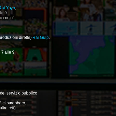
Rai Yoyo
,
le 9.
racconto’
.
produzioni dirette)
Rai Gulp
,
7 alle 9.
o del servizio pubblico
tà ci sarebbero,
tre reti),