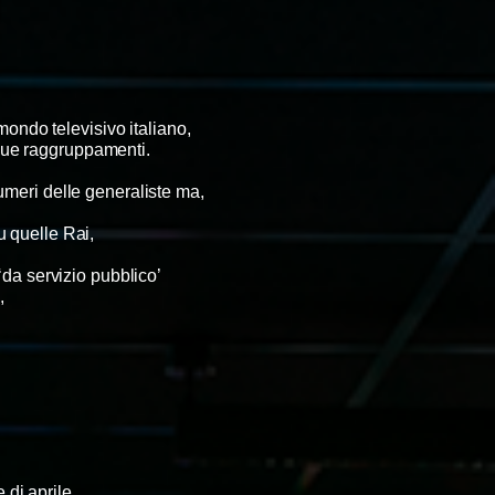
 mondo televisivo italiano,
 due raggruppamenti.
umeri delle generaliste ma,
u quelle Rai,
 ‘da servizio pubblico’
i,
 di aprile,