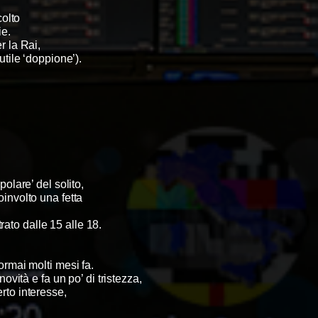
colto
ie.
er la Rai,
utile ‘doppione’).
olare’ del solito,
coinvolto una fetta
ato dalle 15 alle 18.
 ormai molti mesi fa.
vità e fa un po’ di tristezza,
erto interesse,