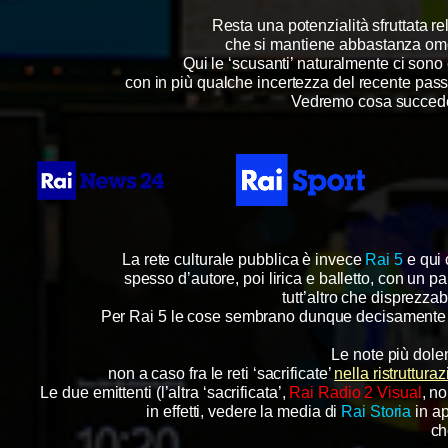
Resta una potenzialità sfruttata 
che si mantiene abbastanza omog
Qui le ‘scusanti’ naturalmente ci sono e
con in più qualche incertezza del recente pass
Vedremo cosa succeder
La rete culturale pubblica è invece
Rai 5
e qui 
spesso d’autore,
poi lirica e balletto, con un p
tutt’altro che disprezzab
Per Rai 5 le cose sembrano dunque decisamente mig
Le note più dole
non a caso fra le reti ‘sacrificate’
nella ristruttur
Le due emittenti (l’altra ‘sacrificata’,
Rai Radio 2 Visual
, n
in effetti, vedere la media di
Rai Storia
in ap
ch