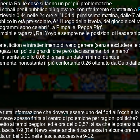
per la Rai le cose si fanno un po’ più problematiche.
i canali per il pubblico più giovane, con riferimento soprattutto a
evole 0,44 nelle 24 ore e l’1,04 di primissima mattina, dalle 7 al
lico in età pre-scolare, è ‘il luogo della favola, del gioco e del 
 programmi sono celebri ‘La Pimpa’ e ‘Peppa Pig’.
bambini e ragazzi, Rai Yoyo è sempre nelle posizioni di leadership
e, fiction e intrattenimento di vario genere (senza escludere le 
 ragazzi un po’ più grandi, che però decisamente ‘brilla meno’
e in aprile solo lo 0,08 di share, un dato minimo, dunque.
temente, nonostante il più confortante 0,26 ottenuto da Gulp dalle 
ete tutta informazione che doveva essere uno dei fiori all’occhiell
nvece spesso finita al centro di polemiche per ragioni politiche?
etto ai tempi peggiori ed è ora dello 0,57; si sa che le potenziali
 fascia 7-9 (Rai News viene anche ritrasmessa in alcune ore da al
da un bel 1,21 nella fascia successiva 9-12.