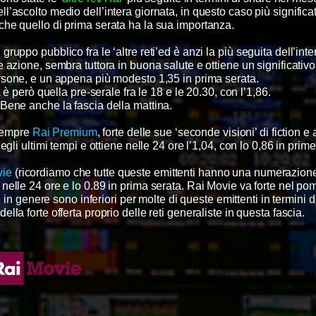
ll’ascolto medio dell’intera giornata, in questo caso più significa
he quello di prima serata ha la sua importanza.
el gruppo pubblico fra le ‘altre reti’ed è anzi la più seguita dell’int
 e azione, sembra tuttora in buona salute e ottiene un significativ
rsone, e un appena più modesto 1,35 in prima serata.
 è però quella pre-serale fra le 18 e le 20.30, con l’1,86.
Bene anche la fascia della mattina.
 sempre
Rai Premium
, forte delle sue ‘seconde visioni’ di fiction e
li ultimi tempi e ottiene nelle 24 ore l’1,04, con lo 0,86 in prime
vie
(ricordiamo che tutte queste emittenti hanno una numerazione
 nelle 24 ore e lo 0.89 in prima serata. Rai Movie va forte nel po
 in genere sono inferiori per molte di queste emittenti in termini 
 della forte offerta proprio delle reti generaliste in questa fascia.