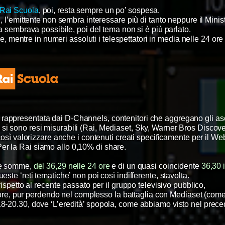
Rai Scuola
, poi, resta sempre un po’ sospesa.
, l’emittente non sembra interessare più di tanto neppure il Mini
 sembrava possibile, poi del tema non si è più parlato.
 mentre in numeri assoluti i telespettatori in media nelle 24 ore
 rappresentata dai D-Channels, contenitori che aggregano gli asc
che si sono resi misurabili (Rai, Mediaset, Sky, Warner Bros Discov
 così valorizzare anche i contenuti creati specificamente per il We
er la Rai siamo allo 0,10% di share.
le somme,
del 36,29 nelle 24 ore
e di un quasi coincidente
36,30 i
este ‘reti tematiche’ non poi così indifferente, stavolta.
 rispetto al recente passato per il gruppo televisivo pubblico,
tore, pur perdendo nel complesso la battaglia con Mediaset (co
 18-20.30, dove ‘L’eredità’ spopola, come abbiamo visto nel prece