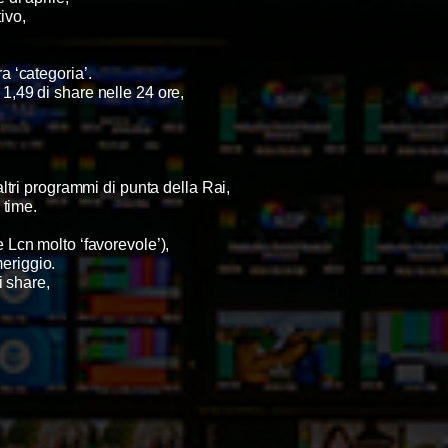
tivo,
era ‘categoria’.
o 1,49 di share nelle 24 ore,
 altri programmi di punta della Rai,
 time.
 Lcn molto ‘favorevole’),
meriggio.
di share,