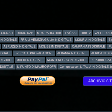
GIONALI
RADIO DAB
MUX RADIO DAB
TIVÙSAT
HBBTV
VALLE D’AO
IN DIGITALE
FRIULI-VENEZIA GIULIA IN DIGITALE
LIGURIA IN DIGITALE
EM
ABRUZZO IN DIGITALE
MOLISE IN DIGITALE
CAMPANIA IN DIGITALE
PU
IGITALE
SPECIALE PROPAGAZIONE
ALBANIA IN DIGITALE
AFRICA IN DIG
DIGITALE
MALTA IN DIGITALE
MONTENEGRO IN DIGITALE
REPUBBLICA C
 DIGITALE
IL PUNTO DI MAURO ROFFI
Comunica con L’ITALIA IN DIGITALE: info
ARCHIVIO SI