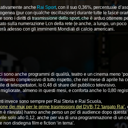
relativamente anche
Rai Sport
, con il suo 0,36%, percentuale d’as
enea (pur con qualche oscillazione) durante tutte le fasce orar
 sono i diritti di trasmissione dello sport, che è arduo ottenere p
ato sulla numerazione Lcn della rete (e anche, a lungo, un poco 
à adesso con gli imminenti Mondiali di calcio americani.
ci sono anche programmi di qualità, teatro e un cinema meno ‘pop
alinsesto complessivo di tutto rispetto, che nel mese di aprile ha 
ile di telespettatori,
lo 0,48 di share del pubblico televisivo.
liorate, almeno in questi mesi, e conforta anche lo 0,80 registr
nti invece sono sempre per Rai Storia e Rai Scuola,
azione dei mux per le prime trasmissioni del DVB-T2 ‘targato Rai’
,
on è rilevata) hanno anche perso un po’ di audience dopo questa no
rile solo allo 0,12, anche per via di una programmazione di un c
e non disdegna film e fiction ‘in tema’.