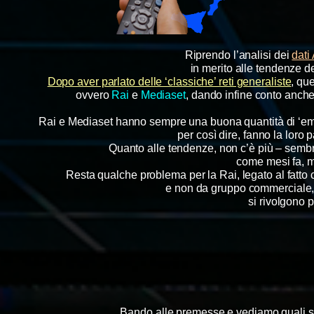
Riprendo l’analisi dei
dati
in merito alle tendenze de
Dopo aver parlato delle ‘classiche’ reti generaliste
, qu
ovvero
Rai
e
Mediaset
, dando infine conto anche
Rai e Mediaset hanno sempre una buona quantità di ‘emit
per così dire, fanno la loro 
Quanto alle tendenze, non c’è più – semb
come mesi fa, m
Resta qualche problema per la Rai, legato al fatto c
e non da gruppo commerciale, 
si rivolgono p
Bando alle premesse e vediamo quali s