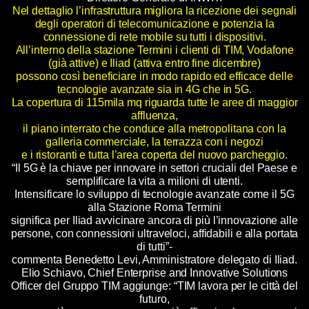
Nel dettaglio l’infrastruttura migliora la ricezione dei segnali
degli operatori di telecomunicazione e potenzia la
connessione di rete mobile su tutti i dispositivi.
All’interno della stazione Termini i clienti di TIM, Vodafone
(già attive) e Iliad (attiva entro fine dicembre)
possono così beneficiare in modo rapido ed efficace delle
tecnologie avanzate sia in 4G che in 5G.
La copertura di 115mila mq riguarda tutte le aree di maggior
affluenza,
il piano interrato che conduce alla metropolitana con la
galleria commerciale, la terrazza con i negozi
e i ristoranti e tutta l’area coperta del nuovo parcheggio.
“Il 5G è la chiave per innovare in settori cruciali del Paese e
semplificare la vita a milioni di utenti.
Intensificare lo sviluppo di tecnologie avanzate come il 5G
alla Stazione Roma Termini
significa per Iliad avvicinare ancora di più l’innovazione alle
persone, con connessioni ultraveloci, affidabili e alla portata
di tutti”-
commenta Benedetto Levi, Amministratore delegato di Iliad.
Elio Schiavo, Chief Enterprise and Innovative Solutions
Officer del Gruppo TIM aggiunge: “TIM lavora per le città del
futuro,