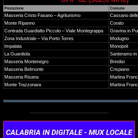
Postazione
Comune
Masseria Cristo Fasano – Agriturismo
Cassano dell
Monte Ripanno
Corato
Contrada Guardialto Piccolo – Viale Montegrappa
Gravina in Pu
Zona Industriale – Via Porto Torres
Modugno
Impalata
Monopoli
La Guardiola
Santeramo in 
Masseria Montenegro
Brindisi
Masseria Belmonte
Crispiano
Masseria Risana
Martina Fran
Monte Trazzonara
Martina Fran
CALABRIA IN DIGITALE - MUX LOCALE