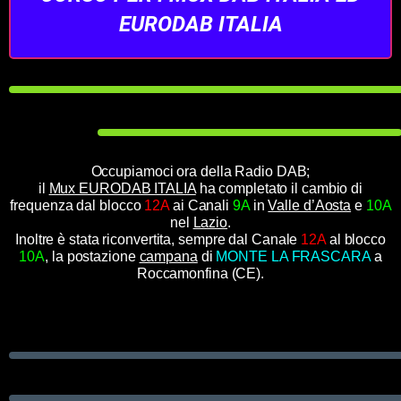
EURODAB ITALIA
Occupiamoci ora della Radio DAB;
il
Mux EURODAB ITALIA
ha completato il cambio di
frequenza dal blocco
12A
ai Canali
9A
in
Valle d’Aosta
e
10A
nel
Lazio
.
Inoltre è stata riconvertita, sempre dal Canale
12A
al blocco
10A
, la postazione
campana
di
MONTE LA FRASCARA
a
Roccamonfina (CE).