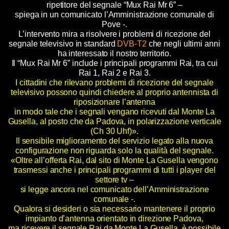
ripetitore del segnale “Mux Rai Mr 6” –
spiega in un comunicato l’Amministrazione comunale di
Pove -.
L’intervento mira a risolvere i problemi di ricezione del
segnale televisivo in standard
DVB-T2
che negli ultimi anni
ha interessato il nostro territorio.
Il “Mux Rai Mr 6” include i principali programmi Rai, tra cui
Rai 1, Rai 2 e Rai 3.
I cittadini che rilevano problemi di ricezione del segnale
televisivo possono quindi chiedere al proprio antennista di
riposizionare l’antenna
in modo tale che i segnali vengano ricevuti dal Monte La
Gusella, al posto che da Padova, in polarizzazione verticale
(Ch 30 Uhf)».
Il sensibile miglioramento del servizio legato alla nuova
configurazione non riguarda solo la qualità del segnale.
«Oltre all’offerta Rai, dal sito di Monte La Gusella vengono
trasmessi anche i principali programmi di tutti i player del
settore tv –
si legge ancora nel comunicato dell’Amministrazione
comunale -.
Qualora si desideri o sia necessario mantenere il proprio
impianto d’antenna orientato in direzione Padova,
ma ricevere il segnale Rai da Monte La Gusella, è possibile