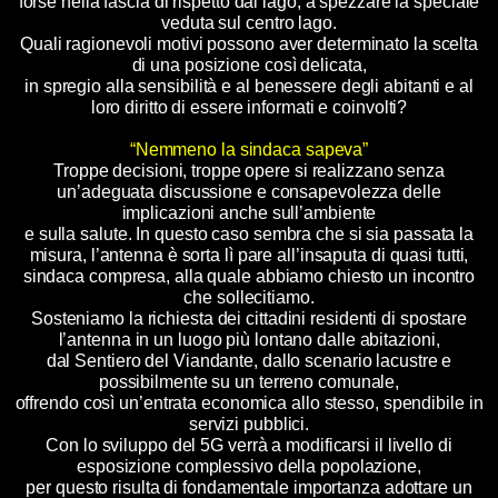
forse nella fascia di rispetto dal lago, a spezzare la speciale
veduta sul centro lago.
Quali ragionevoli motivi possono aver determinato la scelta
di una posizione così delicata,
in spregio alla sensibilità e al benessere degli abitanti e al
loro diritto di essere informati e coinvolti?
“Nemmeno la sindaca sapeva”
Troppe decisioni, troppe opere si realizzano senza
un’adeguata discussione e consapevolezza delle
implicazioni anche sull’ambiente
e sulla salute. In questo caso sembra che si sia passata la
misura, l’antenna è sorta lì pare all’insaputa di quasi tutti,
sindaca compresa, alla quale abbiamo chiesto un incontro
che sollecitiamo.
Sosteniamo la richiesta dei cittadini residenti di spostare
l’antenna in un luogo più lontano dalle abitazioni,
dal Sentiero del Viandante, dallo scenario lacustre e
possibilmente su un terreno comunale,
offrendo così un’entrata economica allo stesso, spendibile in
servizi pubblici.
Con lo sviluppo del 5G verrà a modificarsi il livello di
esposizione complessivo della popolazione,
per questo risulta di fondamentale importanza adottare un