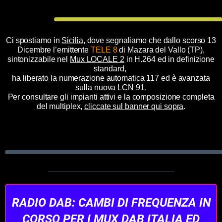
Ci spostiamo in
Sicilia
, dove segnaliamo che dallo scorso 13
Dicembre l’emittente
TELE 8
di Mazara del Vallo (TP),
sintonizzabile nel
Mux LOCALE 2
in H.264 ed in definizione
standard,
ha liberato la numerazione automatica 117
ed è avanzata
sulla nuova LCN 91.
Per consultare gli impianti attivi e la composizione completa
del multiplex,
cliccate sul banner qui sopra
.
RADIO DAB: CAMBI DI FREQUENZA IN
CORSO PER I MUX DAB ITALIA ED