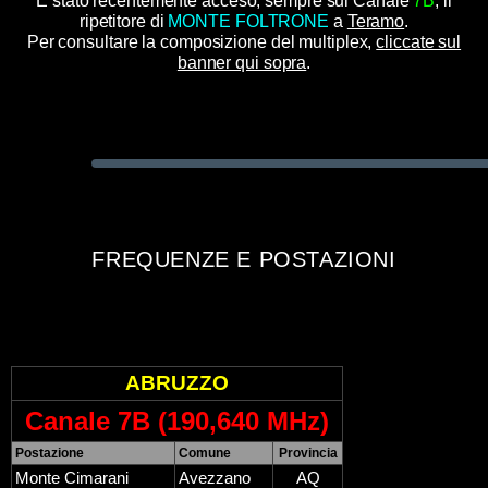
È stato recentemente acceso, sempre sul Canale
7B
, il
ripetitore di
MONTE FOLTRONE
a
Teramo
.
Per consultare la composizione del multiplex,
cliccate sul
banner qui sopra
.
FREQUENZE E POSTAZIONI
ABRUZZO
Canale 7B (190,640 MHz)
Postazione
Comune
Provincia
Monte Cimarani
Avezzano
AQ