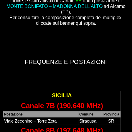
Inoltre, è stato attivato il Canale
8B
dalla postazione di
MONTE BONIFATO – MADONNA DELL’ALTO
ad Alcamo
(TP).
Per consultare la composizione completa del multiplex,
cliccate sul banner qui sopra
.
FREQUENZE E POSTAZIONI
SICILIA
Canale 7B (190,640 MHz)
Postazione
Comune
Provincia
Viale Zecchino – Torre Zeta
Siracusa
SR
Canale 8B (197,648 MHz)