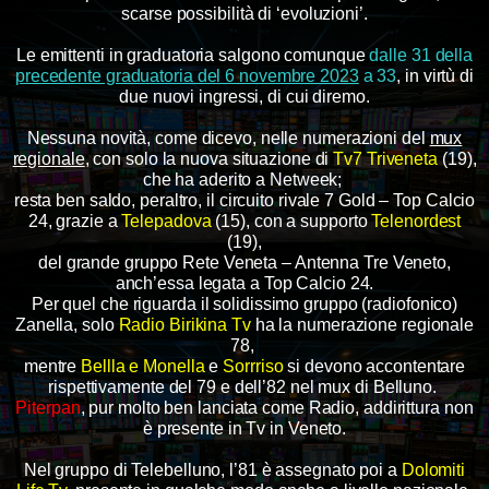
scarse possibilità di ‘evoluzioni’.
Le emittenti in graduatoria salgono comunque
dalle 31 della
precedente graduatoria del 6 novembre 2023
a 33
, in virtù di
due nuovi ingressi, di cui diremo.
Nessuna novità, come dicevo, nelle numerazioni del
mux
regionale
, con solo la nuova situazione di
Tv7 Triveneta
(19),
che ha aderito a Netweek;
resta ben saldo, peraltro, il circuito rivale 7 Gold – Top Calcio
24, grazie a
Telepadova
(15), con a supporto
Telenordest
(19),
del grande gruppo Rete Veneta – Antenna Tre Veneto,
anch’essa legata a Top Calcio 24.
Per quel che riguarda il solidissimo gruppo (radiofonico)
Zanella, solo
Radio Birikina Tv
ha la numerazione regionale
78,
mentre
Bellla e Monella
e
Sorrriso
si devono accontentare
rispettivamente del 79 e dell’82 nel mux di Belluno.
Piterpan
, pur molto ben lanciata come Radio, addirittura non
è presente in Tv in Veneto.
Nel gruppo di Telebelluno, l’81 è assegnato poi a
Dolomiti