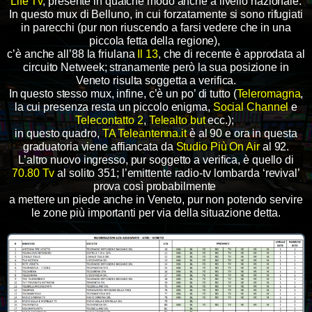
Life Tv
, presente in qualche modo anche a livello nazionale.
In questo mux di Belluno, in cui forzatamente si sono rifugiati
in parecchi (pur non riuscendo a farsi vedere che in una
piccola fetta della regione),
c’è anche all’88 la friulana
Il 13
, che di recente è approdata al
circuito Netweek; stranamente però la sua posizione in
Veneto risulta soggetta a verifica.
In questo stesso mux, infine, c’è un po’ di tutto (
Teleromagna
,
la cui presenza resta un piccolo enigma,
Social Channel
e
Telecontatto 2
,
Telealto but
ecc.);
in questo quadro,
TA Teleantenna.it
è al 90 e ora in questa
graduatoria viene affiancata da
Studio Più On Air
al 92.
L’altro nuovo ingresso, pur soggetto a verifica, è quello di
70.80 Tv
al solito 351; l’emittente radio-tv lombarda ‘revival’
prova così probabilmente
a mettere un piede anche in Veneto, pur non potendo servire
le zone più importanti per via della situazione detta.