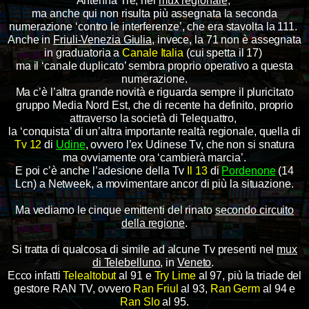
Antenna Tre, nel
mux regionale
,
ma anche qui non risulta più assegnata la seconda
numerazione ‘contro le interferenze’, che era stavolta la 111.
Anche in
Friuli-Venezia Giulia
, invece, la 71 non è assegnata
in graduatoria a
Canale Italia
(cui spetta il 17)
ma il ‘canale duplicato’ sembra proprio operativo a questa
numerazione.
Ma c’è l’altra grande novità e riguarda sempre il pluricitato
gruppo Media Nord Est, che di recente ha definito, proprio
attraverso la società di Telequattro,
la ‘conquista’ di un’altra importante realtà regionale, quella di
Tv 12
di
Udine
, ovvero l’ex Udinese Tv, che non si snatura
ma ovviamente ora ‘cambierà marcia’.
E poi c’è anche l’adesione della Tv
Il 13
di
Pordenone
(14
Lcn) a Netweek, a movimentare ancor di più la situazione.
Ma vediamo le cinque emittenti del rinato
secondo circuito
della regione
.
Si tratta di qualcosa di simile ad alcune Tv presenti nel
mux
di Telebelluno
, in
Veneto
.
Ecco infatti
Telealtobut
al 91 e
Try Lime
al 97, più la triade del
gestore RAN TV, ovvero
Ran Friul
al 93,
Ran Germ
al 94 e
Ran Slo
al 95.