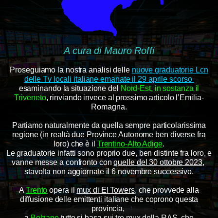
A cura di Mauro Roffi
Proseguiamo la nostra analisi delle
nuove graduatorie Lcn
delle Tv locali italiane emanate il 29 aprile scorso
esaminando la situazione del
Nord-Est, in sostanza il
Triveneto
, rinviando invece al prossimo articolo l’Emilia-
Romagna.
Partiamo naturalmente da quella sempre particolarissima
regione (in realtà due Province Autonome ben diverse fra
loro) che è il
Trentino-Alto Adige
.
Le graduatorie infatti sono proprio due, ben distinte fra loro, e
vanne messe a confronto con
quelle del 30 ottobre 2023
,
stavolta non aggiornate il 6 novembre successivo.
A
Trento
opera il
mux di EI Towers
, che provvede alla
diffusione delle emittenti italiane che coprono questa
provincia,
a
Bolzano
tutto si basa sui tre mux della RAS, che