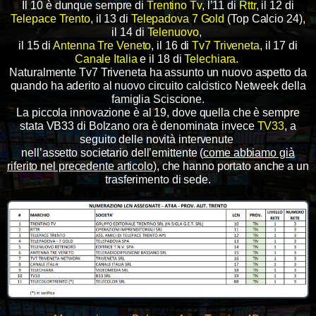
Il 10 è dunque sempre di
Trentino Tv
, l’11 di
Rttr
, il 12 di
Telepace Trento
, il 13 di
Telepadova 7 Gold
(Top Calcio 24),
il 14 di
Telenuovo
,
il 15 di
Antenna Tre Veneto
, il 16 di
Tv7 Triveneta
, il 17 di
Canale Italia
e il 18 di
Telechiara
.
Naturalmente Tv7 Triveneta ha assunto un nuovo aspetto da
quando ha aderito al nuovo circuito calcistico Netweek della
famiglia Sciscione.
La piccola innovazione è al 19, dove quella che è sempre
stata VB33 di Bolzano ora è denominata invece
TV33
, a
seguito delle novità intervenute
nell’assetto societario dell’emittente (
come abbiamo già
riferito nel precedente articolo
), che hanno portato anche a un
trasferimento di sede.