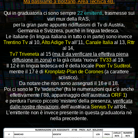
Ma passiamo a Bolzano, Area Tecnica 4B.
Qui in graduatoria ci sono sempre
22 emittenti
, trasmesse sui
vari mux della RAS,
per la gran parte appunto ridiffusioni di Tv di Austria,
Germania e Svizzera, purchè in lingua tedesca.
Le italiane (in lingua italiana in tutto o in parte) sono invece
Trentino Tv
al 10,
Alto Adige Tv
all’11,
Canale Italia
al 13,
Rttr
al 14,
Tv7 Triveneta
al 15 (
ma è da verificare la effettiva piena
diffusione in zona
) e la già citata ‘nuova’
TV33
al 19.
Il 12 è in lingua tedesca ed è della locale
Peer Tv Sudtirol
,
mentre il 17 è di
Kronplatz-Plan de Corones
(a carattere
sciistico).
Da notare che non sono assegnati il 16 e il 18.
Poi ci sono le Tv ‘tedesche’ (fra le numerazioni qui c’è anche
effettivamente l’88, appannaggio dell’austriaca
ORF 1
)
e perdura l’unico piccolo ‘mistero’ della presenza,
verificata
dalle nostre rilevazioni
, dell’austriaca
Servus Tv
all’84.
L’emittente non è invece presente in questa graduatoria né
nella precedente.