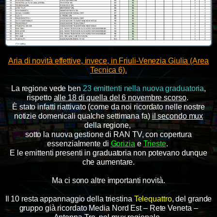
Aria di novità effettive, invece, in Friuli-Venezia Giulia (Area
Tecnica 6).
La regione vede ben
23 emittenti nella nuova graduatoria
,
rispetto
alle 18 di quella del 6 novembre scorso
.
È stato infatti riattivato (come da noi ricordato nelle nostre
notizie domenicali qualche settimana fa)
il secondo mux
della regione,
sotto la nuova gestione di RAN TV, con copertura
essenzialmente di
Gorizia
e
Trieste
.
E le emittenti presenti in graduatoria non potevano dunque
che aumentare.
Ma ci sono altre importanti novità.
Il 10 resta appannaggio della triestina
Telequattro
, del grande
gruppo già ricordato Media Nord Est – Rete Veneta –