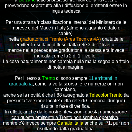
provvedono soprattutto alla ridiffusione di emittenti estere in
lingua tedesca.
Per una strana ‘riclassificazione interna’ del Ministero delle
Imprese e del Made in Italy (almeno a quanto è dato di
capire)
nella
graduatoria di Trento (Area Tecnica 4A)
ora tutte le
emittenti risultano diffuse dalla rete 3 di 1° livello,
mentre nella precedente graduatoria la stessa era invece
indicata come la 2 di 1° livello.
La cosa naturalmente non cambia nulla ma la segnalo a titolo
di nota a margine.
Per il resto a
Trento
ci sono sempre
11 emittenti in
graduatoria
, come la volta scorsa, e le numerazioni non
cambiano,
anche se la novità è che l’88 assegnato a
Telecolor Trento
(la
presunta ‘versione locale’ della rete di Cremona, dunque)
risulta in fase di verifica.
In effetti, anche
dalle nostre rilevazioni questa numerazione
con questa emittente a Trento non sembra operativa
,
mentre c’è invece sempre
Canale Italia
anche sul 71, pur non
risultando dalla graduatoria.