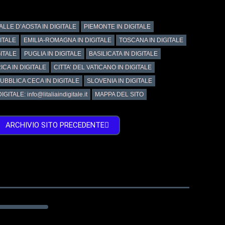
ALLE D’AOSTA IN DIGITALE
PIEMONTE IN DIGITALE
GITALE
EMILIA-ROMAGNA IN DIGITALE
TOSCANA IN DIGITALE
ITALE
PUGLIA IN DIGITALE
BASILICATA IN DIGITALE
ICA IN DIGITALE
CITTA’ DEL VATICANO IN DIGITALE
UBBLICA CECA IN DIGITALE
SLOVENIA IN DIGITALE
GITALE: info@litaliaindigitale.it
MAPPA DEL SITO
ARCHIVIO SITO PRECEDENTE