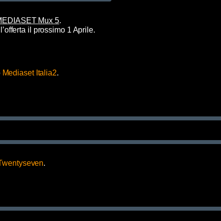
MEDIASET Mux 5
.
’offerta il prossimo 1 Aprile.
o
Mediaset Italia2
.
Twentyseven
.