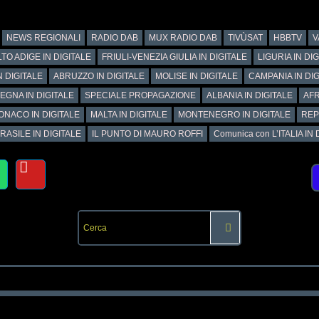
NEWS REGIONALI
RADIO DAB
MUX RADIO DAB
TIVÙSAT
HBBTV
V
TO ADIGE IN DIGITALE
FRIULI-VENEZIA GIULIA IN DIGITALE
LIGURIA IN DI
N DIGITALE
ABRUZZO IN DIGITALE
MOLISE IN DIGITALE
CAMPANIA IN DIG
EGNA IN DIGITALE
SPECIALE PROPAGAZIONE
ALBANIA IN DIGITALE
AFR
ONACO IN DIGITALE
MALTA IN DIGITALE
MONTENEGRO IN DIGITALE
REP
RASILE IN DIGITALE
IL PUNTO DI MAURO ROFFI
Comunica con L’ITALIA IN DI