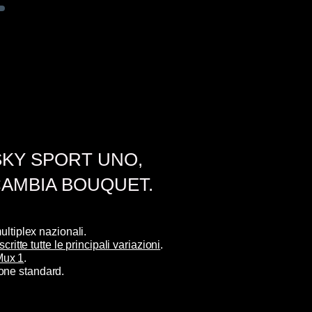
SKY SPORT UNO,
 CAMBIA BOUQUET.
ultiplex nazionali.
itte tutte le principali variazioni
.
ux 1
.
one standard.