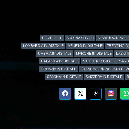
HOME PAGE
MUX NAZIONALI
NEWS NAZIONALI
LOMBARDIA IN DIGITALE
VENETO IN DIGITALE
TRENTINO-AL
UMBRIA IN DIGITALE
MARCHE IN DIGITALE
LAZIO I
CALABRIA IN DIGITALE
SICILIA IN DIGITALE
SARD
CROAZIA IN DIGITALE
FRANCIA E PRINCIPATO DI M
SPAGNA IN DIGITALE
SVIZZERA IN DIGITALE
B