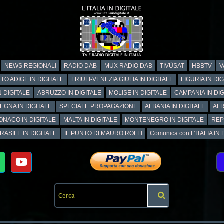
NEWS REGIONALI
RADIO DAB
MUX RADIO DAB
TIVÙSAT
HBBTV
V
TO ADIGE IN DIGITALE
FRIULI-VENEZIA GIULIA IN DIGITALE
LIGURIA IN DI
N DIGITALE
ABRUZZO IN DIGITALE
MOLISE IN DIGITALE
CAMPANIA IN DIG
EGNA IN DIGITALE
SPECIALE PROPAGAZIONE
ALBANIA IN DIGITALE
AFR
ONACO IN DIGITALE
MALTA IN DIGITALE
MONTENEGRO IN DIGITALE
REP
RASILE IN DIGITALE
IL PUNTO DI MAURO ROFFI
Comunica con L’ITALIA IN DI