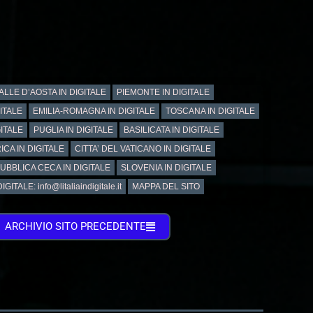
ALLE D’AOSTA IN DIGITALE
PIEMONTE IN DIGITALE
GITALE
EMILIA-ROMAGNA IN DIGITALE
TOSCANA IN DIGITALE
ITALE
PUGLIA IN DIGITALE
BASILICATA IN DIGITALE
ICA IN DIGITALE
CITTA’ DEL VATICANO IN DIGITALE
UBBLICA CECA IN DIGITALE
SLOVENIA IN DIGITALE
GITALE: info@litaliaindigitale.it
MAPPA DEL SITO
ARCHIVIO SITO PRECEDENTE