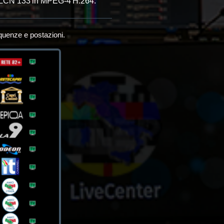
 LCN 133 in MPEG-4 H.264.
equenze e postazioni.