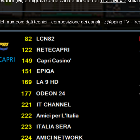
iovanni (MI) è migrata come canale lineare nel
TIMB Mux 2
sulla
el mux con: dati tecnici - composizione dei canali - z@pping TV - fr