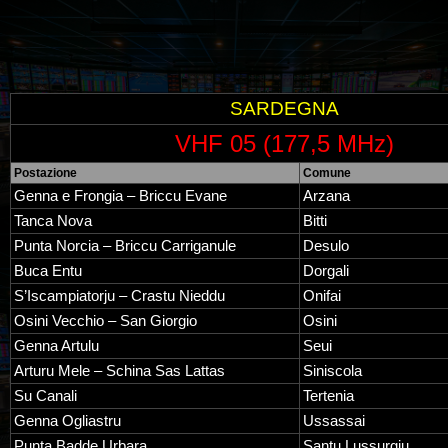
SARDEGNA
VHF 05 (177,5 MHz)
Postazione
Comune
Genna e Frongia – Briccu Evane
Arzana
Tanca Nova
Bitti
Punta Norcia – Briccu Carriganule
Desulo
Buca Entu
Dorgali
S’Iscampiatorju – Crastu Nieddu
Onifai
Osini Vecchio – San Giorgio
Osini
Genna Artulu
Seui
Arturu Mele – Schina Sas Lattas
Siniscola
Su Canali
Tertenia
Genna Ogliastru
Ussassai
Punta Badde Urbara
Santu Lussurgiu