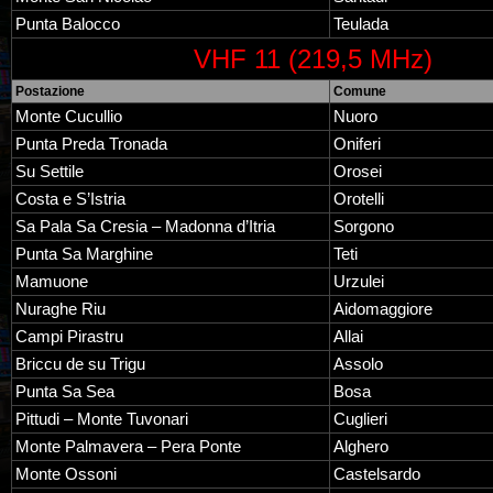
Punta Balocco
Teulada
VHF 11 (219,5 MHz)
Postazione
Comune
Monte Cucullio
Nuoro
Punta Preda Tronada
Oniferi
Su Settile
Orosei
Costa e S’Istria
Orotelli
Sa Pala Sa Cresia – Madonna d’Itria
Sorgono
Punta Sa Marghine
Teti
Mamuone
Urzulei
Nuraghe Riu
Aidomaggiore
Campi Pirastru
Allai
Briccu de su Trigu
Assolo
Punta Sa Sea
Bosa
Pittudi – Monte Tuvonari
Cuglieri
Monte Palmavera – Pera Ponte
Alghero
Monte Ossoni
Castelsardo