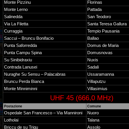
Monte Pizzinu
Florinas
Monte Lerno
Pattada
Salinedda
San Teodoro
Via La Filetta
Santa Teresa Gallura
Curraggia
Tempio Pausania
Saccui – Bruncu Bonifacio
Ballao
Punta Saforredda
Domus de Maria
Punta Campu Spina
Domusnovas
Su Sinibidraxiu
Nuxis
Contrada Lanusei
Sadali
Nuraghe Su Sensu – Palacabras
Ussaramanna
Bruncu Perda Bianca
Villaputzu
Monte Minniminni
Villasimius
UHF 45 (666,0 MHz)
Postazione
Comune
Ospedale San Francesco – Via Mannironi
Nuoro
Lotholai
Talana
Briccu de su Trigu
Assolo