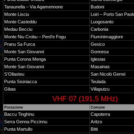
Tanaunella – Via Agamennone
Budoni
Monte Lisciu
Loiri – Porto San Paol
Monte Casteddu
Luogosanto
Medau Becciu
Carbonia
Monte Niu Crobu – Perd’e Fogu
Fluminimaggiore
Pranu Sa Furca
Gesico
Monte San Giovanni
Gonnesa
Punta Corona Menga
Iglesias
Monte San Giovanni
Masainas
S’Ollasteu
San Nicolò Gerrei
Punta Sisiniacca
Teulada
Gibas
Villaputzu
VHF 07 (191,5 MHz)
Postazione
Comune
Baccu Tinghinu
Capoterra
Serra Genna Piccinnu
Aritzo
Punta Martullo
Bitti