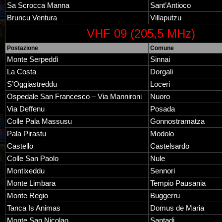
Sa Scrocca Manna
Sant’Antioco
Bruncu Ventura
Villaputzu
VHF 09 (205,5 MHz)
Postazione
Comune
Monte Serpeddì
Sinnai
La Costa
Dorgali
S’Oggiastreddu
Loceri
Ospedale San Francesco – Via Mannironi
Nuoro
Via Deffenu
Posada
Colle Pala Massusu
Gonnostramatza
Pala Pirastu
Modolo
Castello
Castelsardo
Colle San Paolo
Nule
Montixeddu
Sennori
Monte Limbara
Tempio Pausania
Monte Regio
Buggerru
Tanca Is Animas
Domus de Maria
Monte San Nicolao
Santadi