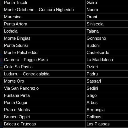
Punta Tricoli
Gairo
Monte Ortobene – Cuccuru Nigheddu
Nuoro
Muresina
Orani
Punta Artora
Siniscola
Lotholai
Talana
Monte Bingias
Gonnosnò
Punta Sturisi
Budoni
Monte Palicheddu
Castelsardo
Caprera – Poggiu Rasu
La Maddalena
Colle Sa Pastia
Ozieri
Ludurru – Contralcalpida
Padru
Monte Oro
Sassari
Via San Pancrazio
Sedini
Funtana Pinta
Siligo
Punta Cugui
Arbus
Pran e Montis
Armungia
Bruncu Zippiri
Collinas
Briccu e Fruccas
Las Plassas