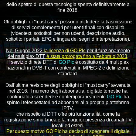
dello spettro di questa tecnologia spenta definitivamente a
fine 2018.
Gli obblighi di “must carry” possono includere la trasmissione
di servizi complementari per utenti finali con disabilità
(videotext, sottotitoli per non udenti, descrizione audio,
sottotitoli parlati, EPG e lingua dei segni d’interpretazione).
Nel Giugno 2022
la licenza di GO Plc
per il funzionamento
dei multiplex DTT
è stata prorogata
fino a Febbraio 2023
.
Il servizio di rete DTT di
GO Plc
è costituito da 4 multiplex
nazionali in DVB-T con contenuti in MPEG-2
e definizione
standard.
Dall’ultima revisione degli obblighi di “must carry” avvenuta
nel 2016, il numero degli abbonati al digitale terrestre ha
continuato a scendere e contemporaneamente
GO Plc
ha
spinto i telespettatori ad abbonarsi alla propria piattaforma
IPTV,
che rispetto al DTT offre più funzionalità, come la
registrazione simultanea e la maggior presenza di canali TV
locali ed esteri.
Per questo motivo GO Plc ha deciso di spegnere il digitale