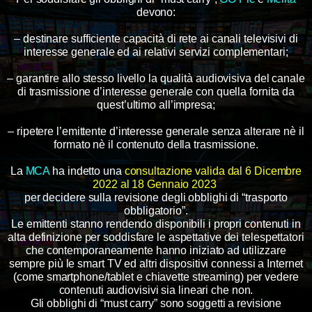
devono:
– destinare sufficiente capacità di rete ai canali televisivi di
interesse generale ed ai relativi servizi complementari;
– garantire allo stesso livello la qualità audiovisiva del canale
di trasmissione d’interesse generale con quella fornita
da
quest’ultimo all’impresa;
– ripetere l’emittente d’interesse generale senza alterare nè il
formato nè il contenuto della trasmissione.
La
MCA
ha indetto una
consultazione valida dal 6 Dicembre
2022 al 18 Gennaio 2023
per decidere sulla revisione
degli obblighi di “trasporto
obbligatorio”.
Le emittenti stanno rendendo disponibili i propri contenuti in
alta definizione per soddisfare le aspettative dei telespettatori
che contemporaneamente hanno iniziato ad utilizzare
sempre più le smart TV ed altri dispositivi connessi a Internet
(come smartphone/tablet e chiavette streaming) per vedere
contenuti audiovisivi sia lineari che non.
Gli obblighi di “must carry” sono soggetti a revisione