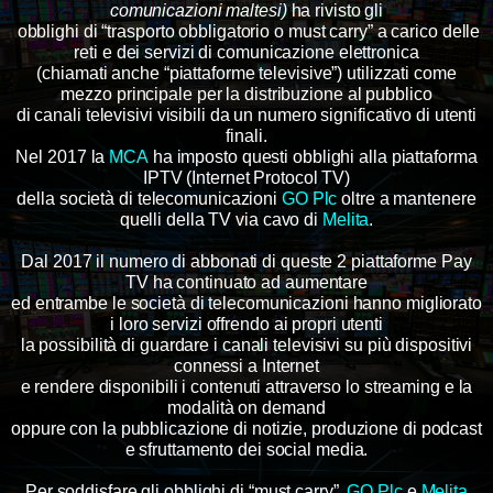
comunicazioni maltesi)
ha rivisto gli
obblighi di “trasporto obbligatorio o must carry” a carico delle
reti e dei servizi di comunicazione elettronica
(chiamati anche “piattaforme televisive”) utilizzati come
mezzo principale per la distribuzione al pubblico
di canali televisivi visibili da un numero significativo di utenti
finali.
Nel 2017 la
MCA
ha imposto questi obblighi alla piattaforma
IPTV (Internet Protocol TV)
della società di telecomunicazioni
GO Plc
oltre a mantenere
quelli della TV via cavo di
Melita
.
Dal 2017 il numero di abbonati di queste 2 piattaforme Pay
TV ha continuato ad aumentare
ed entrambe le società di telecomunicazioni hanno migliorato
i loro servizi offrendo ai propri utenti
la possibilità di guardare i canali televisivi su più dispositivi
connessi a Internet
e rendere disponibili i contenuti attraverso lo streaming e la
modalità on demand
oppure con la pubblicazione di notizie, produzione di podcast
e sfruttamento dei social media.
Per soddisfare gli obblighi di “must carry”,
GO Plc
e
Melita