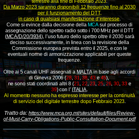
terrestre
alla fine di Febbraio 2023
.
Da Marzo 2023 saranno disponibili 12 frequenze fino al 2030
per il funzionamento del DTT,
in caso di qualsiasi manifestazione d’interesse
.
Come si evince dalla decisione della
MCA
sul processo di
assegnazione dello spettro radio sotto i 700 MHz per il DTT
(
MCA/D/20/3934
), l’uso futuro dello spettro oltre il 2030 sarà
deciso successivamente, in linea con la revisione della
Commissione europea prevista entro il 2025, e con le
eventuali norme di armonizzazione applicabili per queste
frequenze.
Oltre ai 5 canali UHF assegnati a
MALTA
in base agli accordi
di Ginevra 2006 (
28
,
31
,
38
,
43
e
45
),
ne sono stati
coordinati altri 8 (
21
,
22
,
23
,
25
,
26
,
30
,
33
e
39
) con l’
ITALIA
.
Al momento nessuno ha espresso interesse per
la continuità
di servizio del digitale terrestre dopo Febbraio 2023
.
Tratto da:
https://www.mca.org.mt/sites/default/files/Review-
of-Must-Carry-Obligations-Public-Consultation-Document.pdf