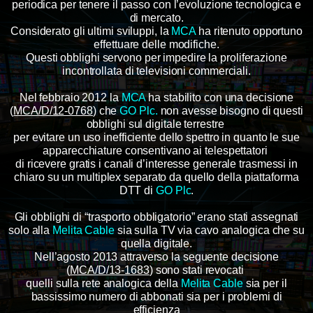
periodica per tenere il passo con l’evoluzione tecnologica e
di mercato.
Considerato gli ultimi sviluppi, la
MCA
ha ritenuto opportuno
effettuare delle modifiche.
Questi obblighi servono per impedire la proliferazione
incontrollata di televisioni commerciali.
Nel febbraio 2012 la
MCA
ha stabilito con una decisione
(
MCA/D/12-0768
) che
GO Plc.
non avesse bisogno di
questi
obblighi sul digitale terrestre
per evitare un uso inefficiente dello spettro in quanto le sue
apparecchiature
consentivano ai telespettatori
di ricevere gratis i canali d’interesse generale trasmessi in
chiaro su un multiplex separato
da quello della piattaforma
DTT di
GO Plc
.
Gli obblighi di “trasporto obbligatorio” erano stati assegnati
solo alla
Melita Cable
sia sulla TV via cavo analogica
che su
quella digitale.
Nell’agosto 2013 attraverso la seguente decisione
(
MCA/D/13-1683
) sono stati revocati
quelli
sulla rete analogica della
Melita Cable
sia per il
bassissimo numero di abbonati sia per i problemi di
efficienza