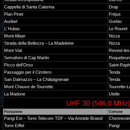
Cappella di Santa Caterina
Drap
Plan Pinet
Fréjus
Auribel
Gorbio
L’ Hubac
Le Rouret
Mont Alban
Nizza
Strada della Bellezza – La Madeleine
Nizza
Mont Vial
Revest-le
Semaforo di Cap Martin
Roquebrun
Picco dell’Orso
Saint-Raph
Passaggio per il Cimitero
Tenda
San Dalmazzo – La Châtaigneraie
Tenda
Mont Chauve de Tourrette
Tourrette-
La Madone
Utelle
UHF 30 (546,0 MHz)
Postazione
Comune
Parigi Est – Torre Telecom TDF – Via Aristide Briand
Chenneviè
Torre Eiffel
Parigi