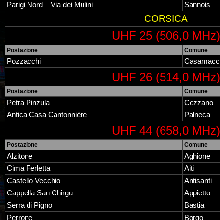
Parigi Nord – Via dei Mulini
Sannois
CORSICA
UHF 25 (506,0 MHz)
Postazione
Comune
Pozzacchi
Casamacci
UHF 26 (514,0 MHz)
Postazione
Comune
Petra Pinzula
Cozzano
Antica Casa Cantonnière
Palneca
UHF 44 (658,0 MHz)
Postazione
Comune
Alzitone
Aghione
Cima Ferletta
Aiti
Castello Vecchio
Antisanti
Cappella San Chirgu
Appietto
Serra di Pigno
Bastia
Perrone
Borgo