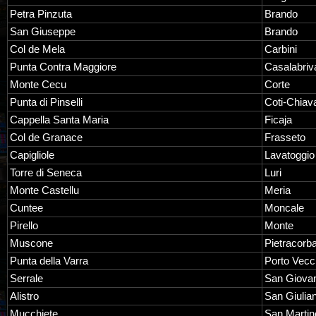
Petra Pinzuta
Brando
San Giuseppe
Brando
Col de Mela
Carbini
Punta Contra Maggiore
Casalabriv
Monte Cecu
Corte
Punta di Pinselli
Coti-Chiava
Cappella Santa Maria
Ficaja
Col de Granace
Frasseto
Capigliole
Lavatoggio
Torre di Seneca
Luri
Monte Castellu
Meria
Cuntee
Moncale
Pirello
Monte
Muscone
Pietracorb
Punta della Varra
Porto Vecc
Serrale
San Giovan
Alistro
San Giulia
Mucchiete
San Martino