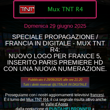
Domenica 29 giugno 2025
SPECIALE PROPAGAZIONE /
FRANCIA IN DIGITALE - MUX TNT
R4:
NUOVO LOGO PER FRANCE 5,
INSERITO PARIS PREMIERE HD
CON UNA NUOVA NUMERAZIONE.
Pubblicato il 29/06/2025 alle ore 21:20
Tutti i diritti riservati
@L’ITALIA IN DIGITALE
Proseguiamo con i nostri aggiornamenti televisivi
francesi
.
È il turno del
Mux TNT R4
, il cui segnale risulta attivo anche
in
Valle d’Aosta
dalla postazione di
PUNTA HELBRONNER
a