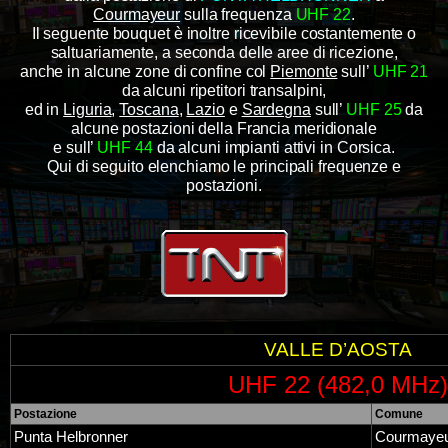
Courmayeur
sulla frequenza
UHF 22
.
Il seguente bouquet è inoltre ricevibile costantemente o
saltuariamente, a seconda delle aree di ricezione,
anche in alcune zone di confine col
Piemonte
sull’
UHF 21
da alcuni ripetitori transalpini,
ed in
Liguria
,
Toscana
,
Lazio
e
Sardegna
sull’
UHF 25
da
alcune postazioni della Francia meridionale
e sull’
UHF 44
da alcuni impianti attivi in Corsica.
Qui di seguito elenchiamo le principali frequenze e
postazioni.
VALLE D’AOSTA
UHF 22 (482,0 MHz)
Postazione
Comune
Punta Helbronner
Courmaye