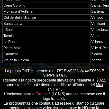
Capu Corbinu
Santa Repa
Monacia d’Aullena
Sartena
Col de Belle Granaje
Venaco
Santa Lucia
Ventiseri
I Santi
Venzolasc
Tavola
Vero
La Punta
Villanova
Pietra Mala
Ville di Pi
Cavatella
Zicavo
Via della Chiesa
Zonza
La parola TNT è l’acronimo di
TELEVISION NUMERIQUE
TERRESTRE
.
Rispetto alla nostra precedente rilevazione risalente al 2022
,
sono state effettuate diverse modifiche all’interno del
Mux
TNT R4
.
L’emittente statale
France 5
(LCN 5) adesso trasmette con il
logo france.tv.
La programmazione continua ad essere di stampo culturale,
mentre l’emissione video risulta sempre in HD con la