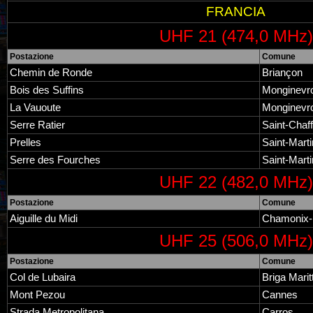
FRANCIA
UHF 21 (474,0 MHz)
Postazione
Comune
Chemin de Ronde
Briançon
Bois des Suffins
Monginevr
La Vauoute
Monginevr
Serre Ratier
Saint-Chaf
Prelles
Saint-Mart
Serre des Fourches
Saint-Mart
UHF 22 (482,0 MHz)
Postazione
Comune
Aiguille du Midi
Chamonix-
UHF 25 (506,0 MHz)
Postazione
Comune
Col de Lubaira
Briga Marit
Mont Pezou
Cannes
Strada Metropolitana
Carros