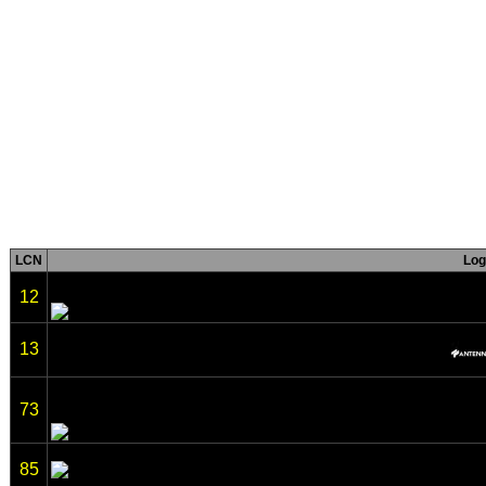
LCN
Log
12
13
73
85