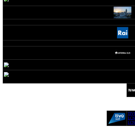
TIV
LCN
LCN