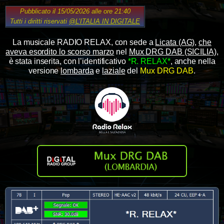
Pubblicato il 15/05/2026 alle ore 21:40
Tutti i diritti riservati
@L’ITALIA IN DIGITALE
La musicale RADIO RELAX, con sede a
Licata (AG)
,
che
aveva esordito lo scorso marzo
nel
Mux DRG DAB (SICILIA)
,
è stata inserita, con l’identificativo
*R. RELAX*
, anche nella
versione
lombarda
e
laziale
del
Mux DRG DAB
.