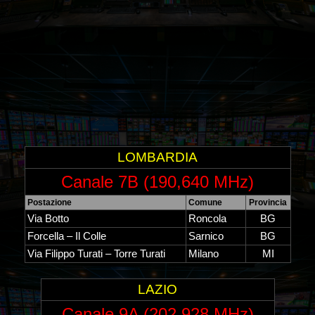
LOMBARDIA
Canale 7B (190,640 MHz)
Postazione
Comune
Provincia
Via Botto
Roncola
BG
Forcella – Il Colle
Sarnico
BG
Via Filippo Turati – Torre Turati
Milano
MI
LAZIO
Canale 9A (202,928 MHz)