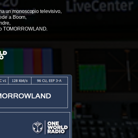
na un monoscopio televisivo,
ede a Boom,
andre,
appunto TOMORROWLAND.