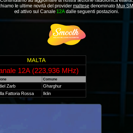
Continuiamo ad aggiornare la nostra sezione radiofonica estera.
chiamo le ultime novità del provider
maltese
denominato
Mux S
ed attivo sul Canale
12
A
dalle seguenti postazioni.
MALTA
anale 12A (223,936 MHz)
ione
Comune
diel Zarb
Gharghur
lla Fattoria Rossa
Iklin