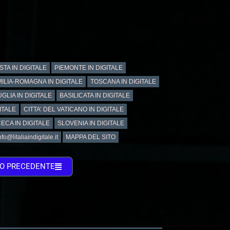
STA IN DIGITALE
PIEMONTE IN DIGITALE
ILIA-ROMAGNA IN DIGITALE
TOSCANA IN DIGITALE
GLIA IN DIGITALE
BASILICATA IN DIGITALE
ITALE
CITTA’ DEL VATICANO IN DIGITALE
ECA IN DIGITALE
SLOVENIA IN DIGITALE
@litaliaindigitale.it
MAPPA DEL SITO
TO PRECEDENTE