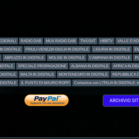
GIONALI
RADIO DAB
MUX RADIO DAB
TIVÙSAT
HBBTV
VALLE D’AO
IN DIGITALE
FRIULI-VENEZIA GIULIA IN DIGITALE
LIGURIA IN DIGITALE
EM
ABRUZZO IN DIGITALE
MOLISE IN DIGITALE
CAMPANIA IN DIGITALE
PU
IGITALE
SPECIALE PROPAGAZIONE
ALBANIA IN DIGITALE
AFRICA IN DIG
DIGITALE
MALTA IN DIGITALE
MONTENEGRO IN DIGITALE
REPUBBLICA C
 DIGITALE
IL PUNTO DI MAURO ROFFI
Comunica con L’ITALIA IN DIGITALE: info
ARCHIVIO SI