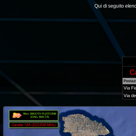
Qui di seguito elen
C
Postaz
Via Fi
Via de