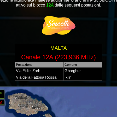
sezione radiofonica
maltese
aggiorniamo anche il
Mux SMOOTH
attivo sul blocco
12
A
dalle seguenti postazioni.
MALTA
Canale 12A (223,936 MHz)
Postazione
Comune
Via Fidiel Zarb
Gharghur
Via della Fattoria Rossa
Iklin