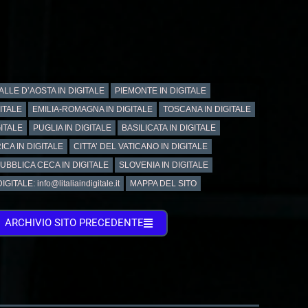
ALLE D’AOSTA IN DIGITALE
PIEMONTE IN DIGITALE
GITALE
EMILIA-ROMAGNA IN DIGITALE
TOSCANA IN DIGITALE
ITALE
PUGLIA IN DIGITALE
BASILICATA IN DIGITALE
ICA IN DIGITALE
CITTA’ DEL VATICANO IN DIGITALE
UBBLICA CECA IN DIGITALE
SLOVENIA IN DIGITALE
GITALE: info@litaliaindigitale.it
MAPPA DEL SITO
ARCHIVIO SITO PRECEDENTE