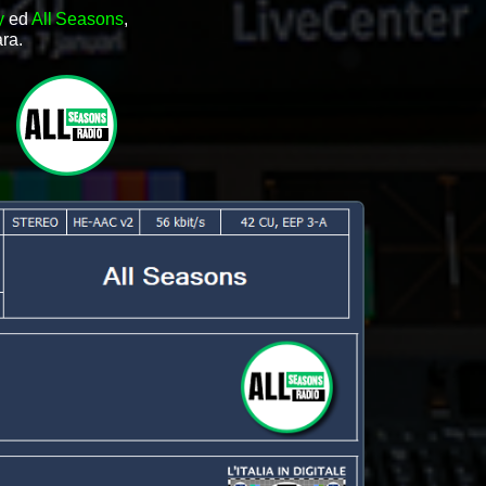
y
ed
All Seasons
,
ra.