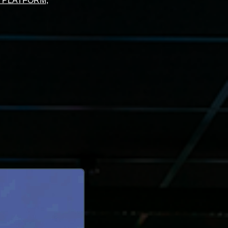
 PLATFORM
,