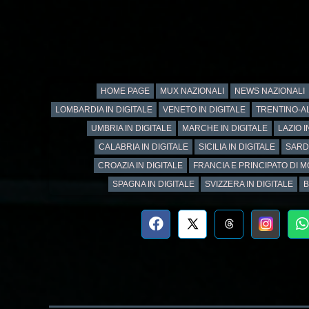
HOME PAGE
MUX NAZIONALI
NEWS NAZIONALI
LOMBARDIA IN DIGITALE
VENETO IN DIGITALE
TRENTINO-AL
UMBRIA IN DIGITALE
MARCHE IN DIGITALE
LAZIO I
CALABRIA IN DIGITALE
SICILIA IN DIGITALE
SARD
CROAZIA IN DIGITALE
FRANCIA E PRINCIPATO DI M
SPAGNA IN DIGITALE
SVIZZERA IN DIGITALE
B