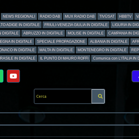
NEWS REGIONALI
RADIO DAB
MUX RADIO DAB
TIVÙSAT
HBBTV
V
TO ADIGE IN DIGITALE
FRIULI-VENEZIA GIULIA IN DIGITALE
LIGURIA IN DI
N DIGITALE
ABRUZZO IN DIGITALE
MOLISE IN DIGITALE
CAMPANIA IN DIG
EGNA IN DIGITALE
SPECIALE PROPAGAZIONE
ALBANIA IN DIGITALE
AFR
ONACO IN DIGITALE
MALTA IN DIGITALE
MONTENEGRO IN DIGITALE
REP
RASILE IN DIGITALE
IL PUNTO DI MAURO ROFFI
Comunica con L’ITALIA IN DI