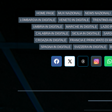
HOME PAGE
MUX NAZIONALI
NEWS NAZIONALI
LOMBARDIA IN DIGITALE
VENETO IN DIGITALE
TRENTINO-AL
UMBRIA IN DIGITALE
MARCHE IN DIGITALE
LAZIO I
CALABRIA IN DIGITALE
SICILIA IN DIGITALE
SARD
CROAZIA IN DIGITALE
FRANCIA E PRINCIPATO DI M
SPAGNA IN DIGITALE
SVIZZERA IN DIGITALE
B