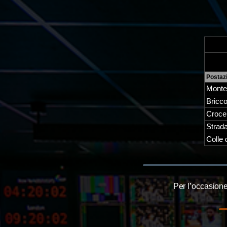
Postaz
Monte
Bricco
Croce
Strada
Colle 
Per l’occasion