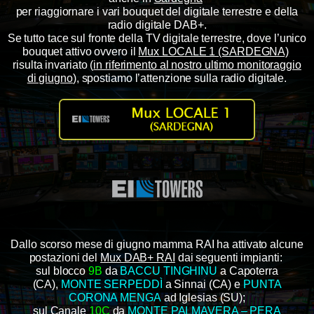
per riaggiornare i vari bouquet del digitale terrestre e della
radio digitale DAB+.
Se tutto tace sul fronte della TV digitale terrestre, dove l’unico
bouquet attivo ovvero il
Mux LOCALE 1 (SARDEGNA)
risulta invariato
(
in riferimento al nostro ultimo monitoraggio
di giugno
), spostiamo l’attenzione sulla radio digitale.
Dallo scorso mese di giugno mamma RAI ha attivato alcune
postazioni del
Mux DAB+ RAI
dai seguenti impianti:
sul blocco
9B
da
BACCU TINGHINU
a Capoterra
(CA),
MONTE SERPEDDÌ
a Sinnai (CA) e
PUNTA
CORONA MENGA
ad Iglesias (SU);
sul Canale
10C
da
MONTE PALMAVERA – PERA