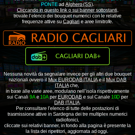
PONTE
ad
Alghero (SS)
.
Cliccando in questo link o sui banner sottostanti,
trovate l’elenco dei bouquet numerici con le relative
frequenze attive su
Cagliari
e aree limitrofe.
Nessuna novità da segnalare invece per gli altri due bouquet
nazionali ovvero il
Mux EURODAB ITALIA
e il
Mux DAB
ITALIA
che,
in base alle varie aree, modulano nell’isola rispettivamente
sui Canali
9A
e
10A
per
EURODAB
e sul Canale
10D
per
DAB ITALIA
.
Per consultare l’elenco di tutte delle postazioni di
trasmissione attive in Sardegna
dei tre multiplex numerici
radiofonici,
cliccate sui relativi banner, in fondo alla pagina è presente la
la lista dei ripetitori, aggiornata ad oggi.