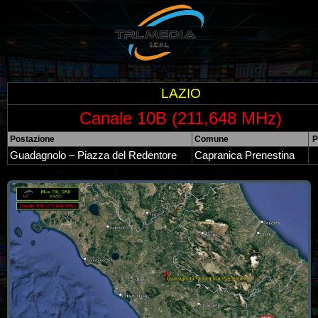
LAZIO
Canale 10B (211,648 MHz)
Postazione
Comune
P
Guadagnolo – Piazza del Redentore
Capranica Prenestina