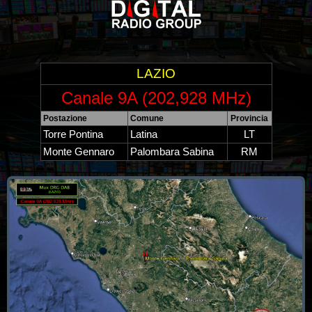
LAZIO
Canale 9A (202,928 MHz)
Postazione
Comune
Provincia
Torre Pontina
Latina
LT
Monte Gennaro
Palombara Sabina
RM