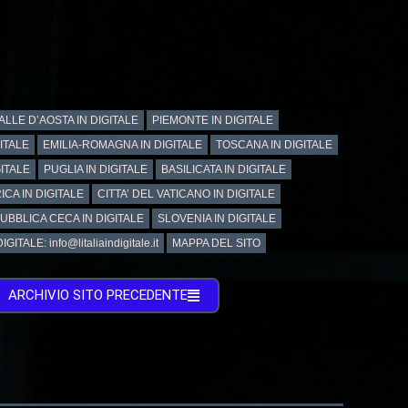
ALLE D’AOSTA IN DIGITALE
PIEMONTE IN DIGITALE
GITALE
EMILIA-ROMAGNA IN DIGITALE
TOSCANA IN DIGITALE
ITALE
PUGLIA IN DIGITALE
BASILICATA IN DIGITALE
ICA IN DIGITALE
CITTA’ DEL VATICANO IN DIGITALE
UBBLICA CECA IN DIGITALE
SLOVENIA IN DIGITALE
GITALE: info@litaliaindigitale.it
MAPPA DEL SITO
ARCHIVIO SITO PRECEDENTE