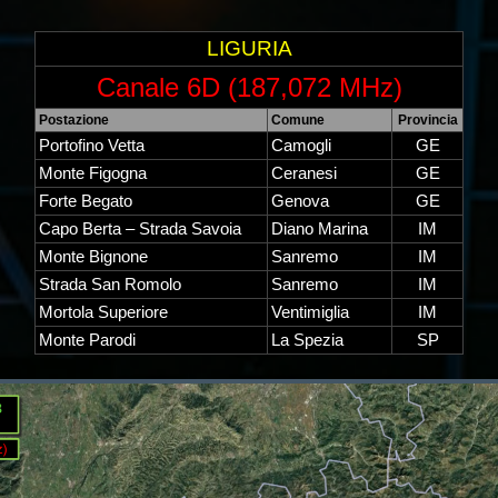
LIGURIA
Canale 6D (187,072 MHz)
Postazione
Comune
Provincia
Portofino Vetta
Camogli
GE
Monte Figogna
Ceranesi
GE
Forte Begato
Genova
GE
Capo Berta – Strada Savoia
Diano Marina
IM
Monte Bignone
Sanremo
IM
Strada San Romolo
Sanremo
IM
Mortola Superiore
Ventimiglia
IM
Monte Parodi
La Spezia
SP