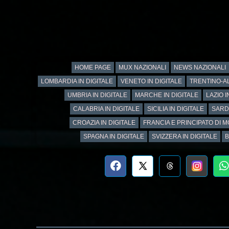
HOME PAGE
MUX NAZIONALI
NEWS NAZIONALI
LOMBARDIA IN DIGITALE
VENETO IN DIGITALE
TRENTINO-AL
UMBRIA IN DIGITALE
MARCHE IN DIGITALE
LAZIO I
CALABRIA IN DIGITALE
SICILIA IN DIGITALE
SARD
CROAZIA IN DIGITALE
FRANCIA E PRINCIPATO DI M
SPAGNA IN DIGITALE
SVIZZERA IN DIGITALE
B