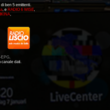
di ben 5 emittenti.
ca
, e
RADIO 6 WISE
,
IKINA
,
-EPG
.
 canale dati.