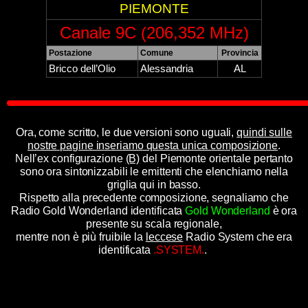
PIEMONTE
Canale 9C (206,352 MHz)
Postazione
Comune
Provincia
Bricco dell’Olio
Alessandria
AL
Ora, come scritto, le due versioni sono uguali,
quindi sulle
nostre pagine inseriamo questa unica composizione
.
Nell’ex configurazione
(B)
del Piemonte orientale pertanto
sono ora sintonizzabili le emittenti che elenchiamo nella
griglia qui in basso.
Rispetto alla precedente composizione, segnaliamo che
Radio Gold Wonderland identificata
Gold Wonderland
è ora
presente su scala regionale,
mentre non è più fruibile la
leccese
Radio System che era
identificata
.SYSTEM.
.