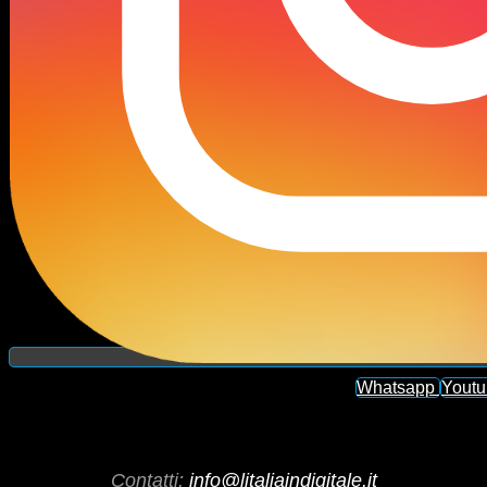
Whatsapp
Yout
Contatti:
info@litaliaindigitale.it