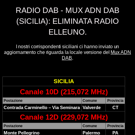
RADIO DAB - MUX ADN DAB
(SICILIA): ELIMINATA RADIO
ELLEUNO.
I nostri corrispondenti siciliani ci hanno inviato un
aggiornamento che riguarda la locale versione del
Mux ADN
DAB
.
SICILIA
Canale 10D (215,072 MHz)
Postazione
Comune
Provincia
Contrada Carminello – Via Seminara
Valverde
CT
Canale 12D (229,072 MHz)
Postazione
Comune
Provincia
Monte Pellegrino
Palermo
PA