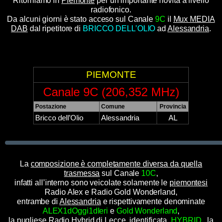
Ritorniamo in
Piemonte
per un’importante novità a livello
radiofonico.
Da alcuni giorni è stato acceso sul Canale
9C
il
Mux MEDIA
DAB
dal ripetitore di
BRICCO DELL’OLIO
ad
Alessandria
.
PIEMONTE
Canale 9C (206,352 MHz)
Postazione
Comune
Provincia
Bricco dell’Olio
Alessandria
AL
La
composizione è completamente diversa da quella
trasmessa
sul Canale
10C
,
infatti all’interno sono veicolate solamente le
piemontesi
Radio Alex e Radio Gold Wonderland,
entrambe di
Alessandria
e rispettivamente denominate
ALEX1dOggi1dIeri
e
Gold Wonderland
,
la
pugliese
Radio Hybrid di
Lecce
, identificata
.HYBRID.
, la