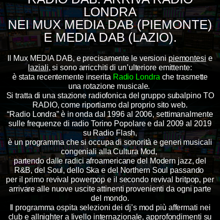
LONDRA
NEI MUX MEDIA DAB (PIEMONTE)
E MEDIA DAB (LAZIO).
Il Mux MEDIA DAB, e precisamente le versioni
piemontesi
e
laziali
, si sono arricchiti di un’ulteriore emittente:
è stata recentemente inserita
Radio Londra
che trasmette
una rotazione musicale.
Si tratta di una stazione radiofonica del gruppo subalpino TO
RADIO, come riportiamo dal proprio sito web.
“Radio Londra” è in onda dal 1996 al 2006, settimanalmente
sulle frequenze di radio Torino Popolare e dal 2009 al 2019
su Radio Flash,
è un programma che si occupa di sonorità e generi musicali
congeniali alla Cultura Mod,
partendo dalle radici afroamericane del Modern jazz, del
R&B, del Soul, dello Ska e del Northern Soul passando
per il primo revival powerpop e il secondo revival britpop, per
arrivare alle nuove uscite attinenti provenienti da ogni parte
del mondo.
Il programma ospita selezioni dei dj’s mod più affermati nei
club e allnighter a livello internazionale, approfondimenti su