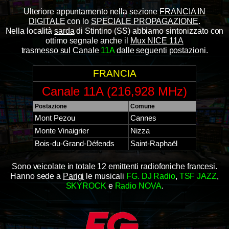
Ulteriore appuntamento nella sezione
FRANCIA IN
DIGITALE
con lo
SPECIALE PROPAGAZIONE
.
Nella località
sarda
di Stintino (SS) abbiamo sintonizzato con
ottimo segnale anche il
Mux NICE 11A
trasmesso sul Canale
11A
dalle seguenti postazioni.
FRANCIA
Canale 11A (216,928 MHz)
Postazione
Comune
Mont Pezou
Cannes
Monte Vinaigrier
Nizza
Bois-du-Grand-Défends
Saint-Raphaël
Sono veicolate in totale 12 emittenti radiofoniche francesi.
Hanno sede a
Parigi
le musicali
FG. DJ Radio
,
TSF JAZZ
,
SKYROCK
e
Radio NOVA
.