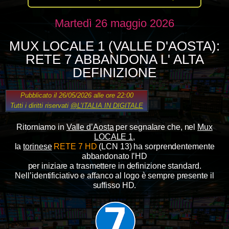
Martedì 26 maggio 2026
MUX LOCALE 1 (VALLE D'AOSTA):
RETE 7 ABBANDONA L' ALTA
DEFINIZIONE
Pubblicato il 26/05/2026 alle ore 22:00
Tutti i diritti riservati
@L’ITALIA IN DIGITALE
Ritorniamo in
Valle d’Aosta
per segnalare che, nel
Mux
LOCALE 1
,
la
torinese
RETE 7 HD
(LCN 13) ha sorprendentemente
abbandonato l’HD
per iniziare a trasmettere in definizione standard.
Nell’identificiativo e affanco al logo è sempre presente il
suffisso HD.