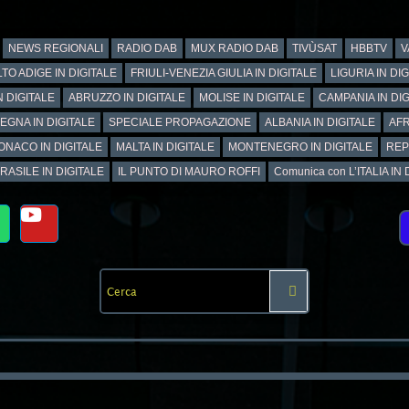
NEWS REGIONALI
RADIO DAB
MUX RADIO DAB
TIVÙSAT
HBBTV
V
TO ADIGE IN DIGITALE
FRIULI-VENEZIA GIULIA IN DIGITALE
LIGURIA IN DI
N DIGITALE
ABRUZZO IN DIGITALE
MOLISE IN DIGITALE
CAMPANIA IN DIG
EGNA IN DIGITALE
SPECIALE PROPAGAZIONE
ALBANIA IN DIGITALE
AFR
ONACO IN DIGITALE
MALTA IN DIGITALE
MONTENEGRO IN DIGITALE
REP
RASILE IN DIGITALE
IL PUNTO DI MAURO ROFFI
Comunica con L’ITALIA IN DI