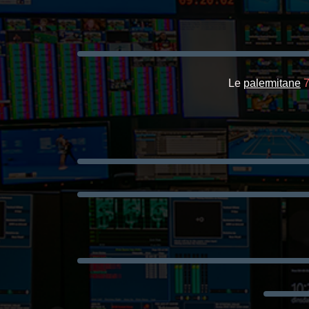
Le
palermitane
7