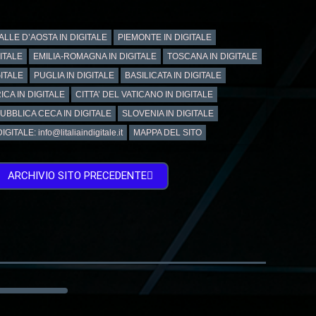
ALLE D’AOSTA IN DIGITALE
PIEMONTE IN DIGITALE
GITALE
EMILIA-ROMAGNA IN DIGITALE
TOSCANA IN DIGITALE
ITALE
PUGLIA IN DIGITALE
BASILICATA IN DIGITALE
ICA IN DIGITALE
CITTA’ DEL VATICANO IN DIGITALE
UBBLICA CECA IN DIGITALE
SLOVENIA IN DIGITALE
GITALE: info@litaliaindigitale.it
MAPPA DEL SITO
ARCHIVIO SITO PRECEDENTE