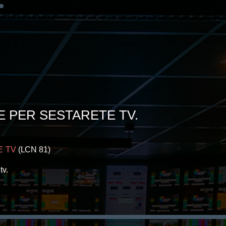
NE PER SESTARETE TV.
E TV
(
LCN 81)
.
tv
.