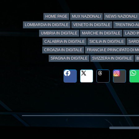
HOME PAGE
MUX NAZIONALI
NEWS NAZIONALI
LOMBARDIA IN DIGITALE
VENETO IN DIGITALE
TRENTINO-AL
UMBRIA IN DIGITALE
MARCHE IN DIGITALE
LAZIO I
CALABRIA IN DIGITALE
SICILIA IN DIGITALE
SARD
CROAZIA IN DIGITALE
FRANCIA E PRINCIPATO DI M
SPAGNA IN DIGITALE
SVIZZERA IN DIGITALE
B