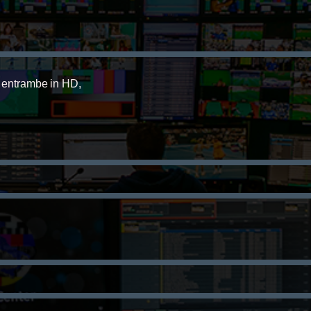
e entrambe
in HD,