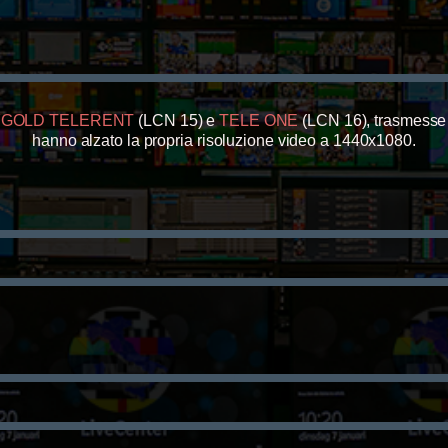
GOLD TELERENT
(LCN 15) e
TELE ON
E
(LCN 16), trasmess
hanno alzato la propri
a risoluzione video a 144
0x108
0.