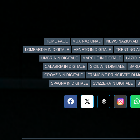
HOME PAGE
MUX NAZIONALI
NEWS NAZIONALI
LOMBARDIA IN DIGITALE
VENETO IN DIGITALE
TRENTINO-AL
UMBRIA IN DIGITALE
MARCHE IN DIGITALE
LAZIO I
CALABRIA IN DIGITALE
SICILIA IN DIGITALE
SARD
CROAZIA IN DIGITALE
FRANCIA E PRINCIPATO DI M
SPAGNA IN DIGITALE
SVIZZERA IN DIGITALE
B