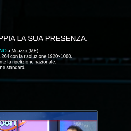
PPIA LA SUA PRESENZA.
INO
a
Milazzo (ME)
:
H.264
con la risoluzione 1920×10
8
0
.
te la ripetizione nazionale.
ne standard.