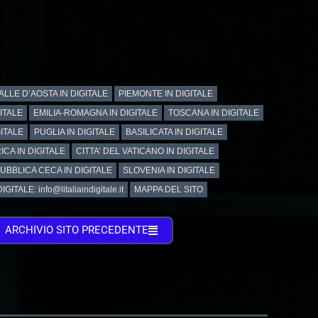
ALLE D’AOSTA IN DIGITALE
PIEMONTE IN DIGITALE
GITALE
EMILIA-ROMAGNA IN DIGITALE
TOSCANA IN DIGITALE
ITALE
PUGLIA IN DIGITALE
BASILICATA IN DIGITALE
ICA IN DIGITALE
CITTA’ DEL VATICANO IN DIGITALE
UBBLICA CECA IN DIGITALE
SLOVENIA IN DIGITALE
GITALE: info@litaliaindigitale.it
MAPPA DEL SITO
ARCHIVIO SITO PRECEDENTE