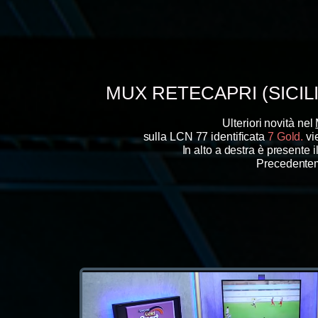
MUX RETECAPRI (SICIL
Ulteriori novità n
e
l
sulla LCN
77 identificat
a
7 Gold.
vi
In alto a destra è presente i
Precedentem