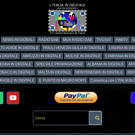
NEWS REGIONALI
RADIO DAB
MUX RADIO DAB
TIVÙSAT
HBBTV
V
TO ADIGE IN DIGITALE
FRIULI-VENEZIA GIULIA IN DIGITALE
LIGURIA IN DI
N DIGITALE
ABRUZZO IN DIGITALE
MOLISE IN DIGITALE
CAMPANIA IN DIG
EGNA IN DIGITALE
SPECIALE PROPAGAZIONE
ALBANIA IN DIGITALE
AFR
ONACO IN DIGITALE
MALTA IN DIGITALE
MONTENEGRO IN DIGITALE
REP
RASILE IN DIGITALE
IL PUNTO DI MAURO ROFFI
Comunica con L’ITALIA IN DI