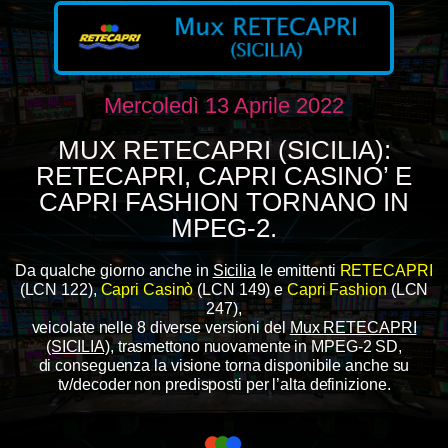
Mercoledì 13 Aprile 2022
MUX RETECAPRI (SICILIA):
RETECAPRI, CAPRI CASINO’ E
CAPRI FASHION TORNANO IN
MPEG-2.
Da qualche giorno anche in
Sicilia
le emittenti
RETECAPRI
(LCN 122),
Capri Casinò
(LCN 149) e
Capri Fashio
n
(LCN
247),
veicolate nelle 8 diverse versioni del
Mux RETECAPRI
(SICILIA)
, trasmettono nuovamente in
MPEG-2 SD,
di conseguenza la visione torna disponibile anche su
tv/decoder non predisposti per l’alta definizione.