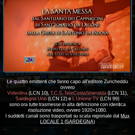
Le quattro emittenti che fanno capo all’editore Zuncheddu
ovvero
Videolina
(LCN 10),
T.C.S. TeleCostaSmeralda
(LCN 11),
Sardegna Uno
(LCN 12) e
L Unione TV
(LCN 99)
sono ora tutte trasmesse in alta definizione con identica
risoluzione video, ovvero 1920×1080.
I suddetti canali sono trasportati su scala regionale dal
Mux
LOCALE 1 (SARDEGNA)