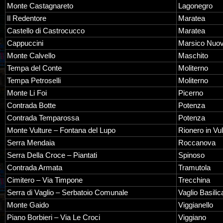
Monte Castagnareto
Lagonegro
Il Redentore
Maratea
Castello di Castrocucco
Maratea
Cappuccini
Marsico Nuo
Monte Calvello
Maschito
Tempa del Conte
Moliterno
Tempa Petroselli
Moliterno
Monte Li Foi
Picerno
Contrada Botte
Potenza
Contrada Temparossa
Potenza
Monte Vulture – Fontana del Lupo
Rionero in Vul
Serra Mendaia
Roccanova
Serra Della Croce – Piantati
Spinoso
Contrada Armata
Tramutola
Cimitero – Via Timpone
Trecchina
Serra di Vaglio – Serbatoio Comunale
Vaglio Basilic
Monte Gaido
Viggianello
Piano Borbieri – Via Le Croci
Viggiano