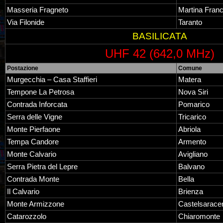
Masseria Fragneto
Martina Fran
Via Filonide
Taranto
BASILICATA
UHF 42 (642,0 MHz)
Postazione
Comune
Murgecchia – Casa Staffieri
Matera
Tempone La Petrosa
Nova Siri
Contrada Inforcata
Pomarico
Serra delle Vigne
Tricarico
Monte Pierfaone
Abriola
Tempa Candore
Armento
Monte Calvario
Avigliano
Serra Pietra del Lepre
Balvano
Contrada Monte
Bella
Il Calvario
Brienza
Monte Armizzone
Castelsarace
Catarozzolo
Chiaromonte