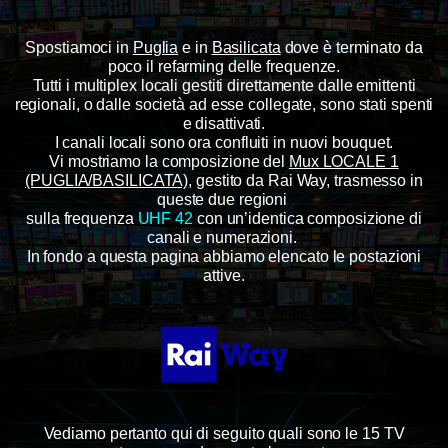
Spostiamoci in
Puglia
e in
Basilicata
dove è terminato da
poco il refarming delle frequenze.
Tutti i multiplex locali gestiti direttamente dalle emittenti
regionali, o dalle società ad esse collegate, sono stati spenti
e disattivati.
I canali locali sono ora confluiti in nuovi bouquet.
Vi mostriamo la composizione del
Mux LOCALE 1
(PUGLIA/BASILICATA)
, gestito da Rai Way, trasmesso in
queste due regioni
sulla frequenza
UHF 42
con un’identica composizione di
canali e numerazioni.
In fondo a questa pagina abbiamo elencato le postazioni
attive.
Vediamo pertanto qui di seguito quali sono le 15 TV