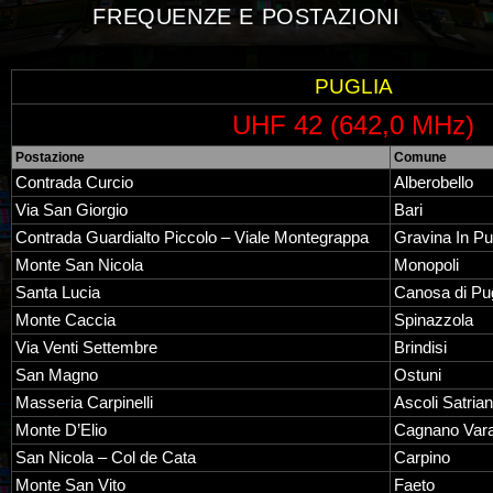
FREQUENZE E POSTAZIONI
PUGLIA
UHF 42 (642,0 MHz)
Postazione
Comune
Contrada Curcio
Alberobello
Via San Giorgio
Bari
Contrada Guardialto Piccolo – Viale Montegrappa
Gravina In Pu
Monte San Nicola
Monopoli
Santa Lucia
Canosa di Pug
Monte Caccia
Spinazzola
Via Venti Settembre
Brindisi
San Magno
Ostuni
Masseria Carpinelli
Ascoli Satria
Monte D’Elio
Cagnano Var
San Nicola – Col de Cata
Carpino
Monte San Vito
Faeto