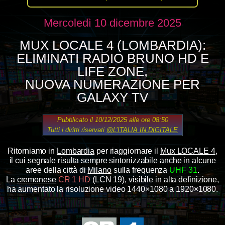
Mercoledì 10 dicembre 2025
MUX LOCALE 4 (LOMBARDIA):
ELIMINATI RADIO BRUNO HD E
LIFE ZONE,
NUOVA NUMERAZIONE PER
GALAXY TV
Pubblicato il 10/12/2025 alle ore 08:50
Tutti i diritti riservati
@L’ITALIA IN DIGITALE
Ritorniamo in
Lombardia
per riaggiornare il
Mux LOCALE 4
,
il cui segnale risulta sempre sintonizzabile anche in alcune
aree della città di
Milano
sulla frequenza
UHF 31
.
La
cremonese
CR 1 HD
(LCN 19), visibile in alta definizione,
ha aumentato la risoluzione video 1440×1080 a 1920×1080.