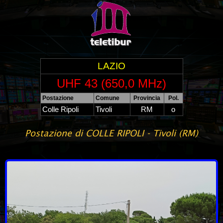
LAZIO
UHF 43 (650,0 MHz)
Postazione
Comune
Provincia
Pol.
Colle Ripoli
Tivoli
RM
o
Postazione di COLLE RIPOLI - Tivoli (RM)