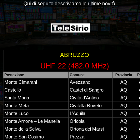
Qui di seguito descriviamo le ultime novità.
ABRUZZO
UHF 22 (482,0 MHz)
Postazione
Comune
Provincia
P
Monte Cimarani
Avezzano
AQ
Castello
Castel di Sangro
AQ
Santa Maria
Civita d’Antino
AQ
Monte Meta
Civitella Roveto
AQ
Monte Luco
L’Aquila
AQ
Monte Arnone – Le Manella
Oricola
AQ
Monte della Selva
Ortona dei Marsi
AQ
Monte San Cosimo
Prezza
AQ