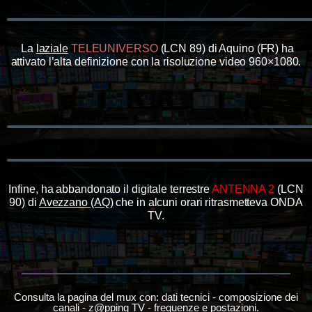
La
laziale
TELEUNIVERSO
(LCN 89) di Aquino (FR) ha
attivato l’alta definizione con la risoluzione video 960×1080.
Infine, ha abbandonato il digitale terrestre
ANTENNA 2
(LCN
90) di
Avezzano (AQ)
che in alcuni orari ritrasmetteva ONDA
TV.
Consulta la pagina del mux con: dati tecnici - composizione dei
canali - z@pping TV - frequenze e postazioni.