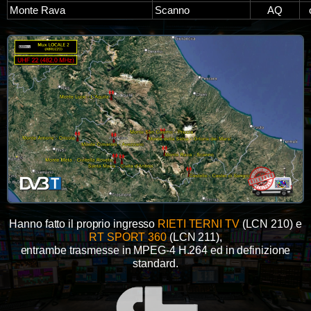
Monte Rava
Scanno
AQ
Hanno fatto il proprio ingresso
RIETI TERNI TV
(LCN 210) e
RT SPORT 360
(LCN 211),
entrambe trasmesse in MPEG-4 H.264 ed in definizione
standard.