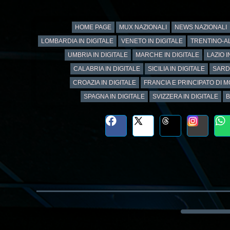
HOME PAGE
MUX NAZIONALI
NEWS NAZIONALI
LOMBARDIA IN DIGITALE
VENETO IN DIGITALE
TRENTINO-AL
UMBRIA IN DIGITALE
MARCHE IN DIGITALE
LAZIO I
CALABRIA IN DIGITALE
SICILIA IN DIGITALE
SARD
CROAZIA IN DIGITALE
FRANCIA E PRINCIPATO DI M
SPAGNA IN DIGITALE
SVIZZERA IN DIGITALE
B