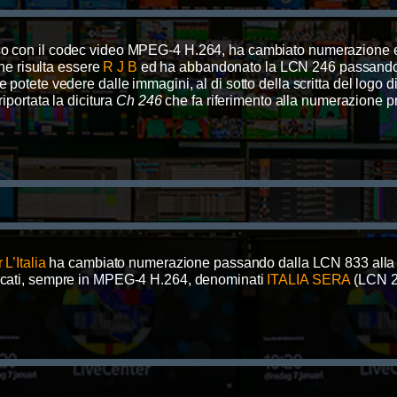
so con il codec video MPEG-4 H.264, ha cambiato numerazione ed
ne risulta essere
R J B
ed ha abbandonato la LCN 246 passando s
potete vedere dalle immagini, al di sotto della scritta del logo d
iportata la dicitura
Ch 246
che fa riferimento alla numerazione 
 L’Italia
ha cambiato numerazione passando dalla LCN 833 alla
plicati, sempre in MPEG-4 H.264, denominati
ITALIA SERA
(LCN 2