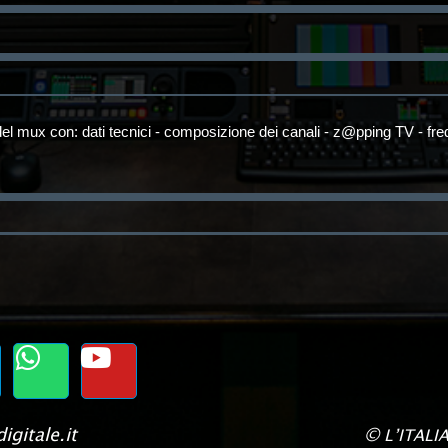
el mux con: dati tecnici - composizione dei canali - z@pping TV - fr
igitale.it
©
L’ITALI