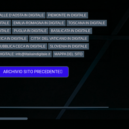
ALLE D’AOSTA IN DIGITALE
PIEMONTE IN DIGITALE
GITALE
EMILIA-ROMAGNA IN DIGITALE
TOSCANA IN DIGITALE
ITALE
PUGLIA IN DIGITALE
BASILICATA IN DIGITALE
ICA IN DIGITALE
CITTA’ DEL VATICANO IN DIGITALE
UBBLICA CECA IN DIGITALE
SLOVENIA IN DIGITALE
GITALE: info@litaliaindigitale.it
MAPPA DEL SITO
ARCHIVIO SITO PRECEDENTE