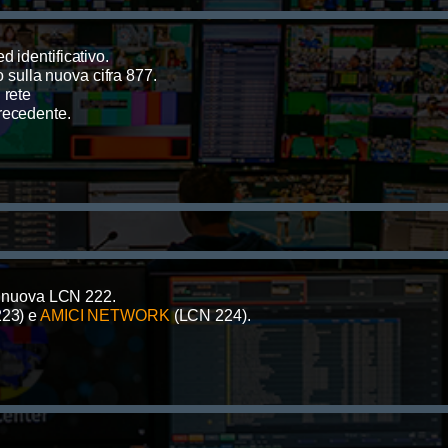
 identificativo.
ulla nuova cifra 877.
i rete
precedente.
 nuova LCN 222.
23) e
AMICI NETWORK
(LCN 224).