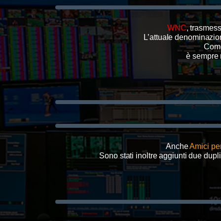
WNC
, trasmes
L’attuale denominazio
Come 
è sempre r
Anche
Amici per
Sono stati inoltre aggiunti due du