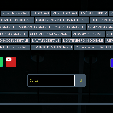
NEWS REGIONALI
RADIO DAB
MUX RADIO DAB
TIVÙSAT
HBBTV
V
TO ADIGE IN DIGITALE
FRIULI-VENEZIA GIULIA IN DIGITALE
LIGURIA IN DI
N DIGITALE
ABRUZZO IN DIGITALE
MOLISE IN DIGITALE
CAMPANIA IN DIG
EGNA IN DIGITALE
SPECIALE PROPAGAZIONE
ALBANIA IN DIGITALE
AFR
ONACO IN DIGITALE
MALTA IN DIGITALE
MONTENEGRO IN DIGITALE
REP
RASILE IN DIGITALE
IL PUNTO DI MAURO ROFFI
Comunica con L’ITALIA IN DI