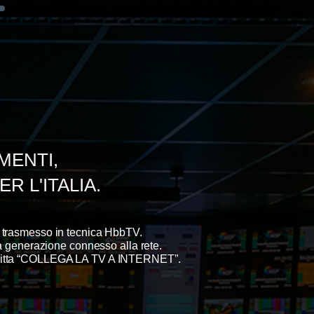
MENTI,
 L'ITALIA.
I
trasmesso in tecnica HbbTV.
a generazione connesso alla rete.
itta
“COLLEGA LA TV A INTERNET”.