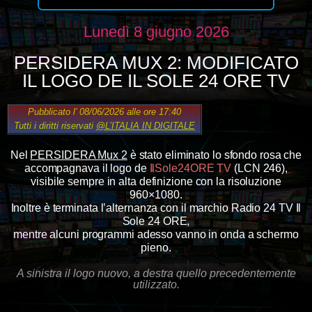
Lunedì 8 giugno 2026
PERSIDERA MUX 2: MODIFICATO
IL LOGO DE IL SOLE 24 ORE TV
Pubblicato l’ 08/06/2026 alle ore 17:40
Tutti i diritti riservati
@L’ITALIA IN DIGITALE
Nel
PERSIDERA Mux 2
è stato eliminato lo sfondo rosa che
accompagnava il logo de
IlSole24ORE TV
(LCN 246),
visibile sempre in alta definizione con la risoluzione
960×1080.
Inoltre è terminata l’alternanza con il marchio Radio 24 TV Il
Sole 24 ORE,
mentre alcuni programmi adesso vanno in onda a schermo
pieno.
A sinistra il logo nuovo, a destra quello precedentemente
utilizzato.