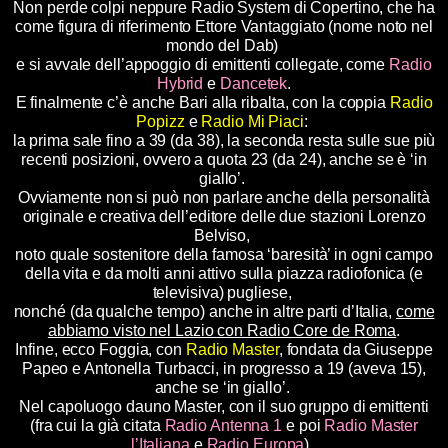
Non perde colpi neppure Radio System di Copertino, che ha
come figura di riferimento Ettore Vantaggiato (nome noto nel
mondo del Dab)
e si avvale dell’appoggio di emittenti collegate, come
Radio
Hybrid
e
Dancetek
.
E finalmente c’è anche Bari alla ribalta, con la coppia
Radio
Popizz
e
Radio Mi Piaci
:
la prima sale fino a 39 (da 38), la seconda resta sulle sue più
recenti posizioni, ovvero a quota 23 (da 24), anche se è ‘in
giallo’.
Ovviamente non si può non parlare anche della personalità
originale e creativa dell’editore delle due stazioni Lorenzo
Belviso,
noto quale sostenitore della famosa ‘baresità’ in ogni campo
della vita e da molti anni attivo sulla piazza radiofonica (e
televisiva) pugliese,
nonché (da qualche tempo) anche in altre parti d’Italia,
come
abbiamo visto nel Lazio con Radio Core de Roma
.
Infine, ecco Foggia, con
Radio Master
, fondata da Giuseppe
Papeo e Antonella Turbacci, in progresso a 19 (aveva 15),
anche se ‘in giallo’.
Nel capoluogo dauno Master, con il suo gruppo di emittenti
(fra cui la già citata
Radio Antenna 1
e poi
Radio Master
l’Italiana
e
Radio Europa
),