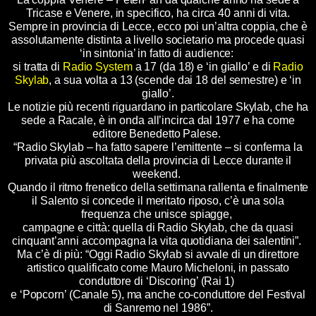
Tricase e Venere, in specifico, ha circa 40 anni di vita.
Sempre in provincia di Lecce, ecco poi un’altra coppia, che è
assolutamente distinta a livello societario ma procede quasi
‘in sintonia’ in fatto di audience:
si tratta di
Radio System
a 17 (da 18) e ‘in giallo’ e di
Radio
Skylab
, a sua volta a 13 (scende dai 18 del semestre) e ‘in
giallo’.
Le notizie più recenti riguardano in particolare Skylab, che ha
sede a Racale, è in onda all’incirca dal 1977 e ha come
editore Benedetto Palese.
“Radio Skylab – ha fatto sapere l’emittente – si conferma la
privata più ascoltata della provincia di Lecce durante il
weekend.
Quando il ritmo frenetico della settimana rallenta e finalmente
il Salento si concede il meritato riposo, c’è una sola
frequenza che unisce spiagge,
campagne e città: quella di Radio Skylab, che da quasi
cinquant’anni accompagna la vita quotidiana dei salentini”.
Ma c’è di più: “Oggi Radio Skylab si avvale di un direttore
artistico qualificato come Mauro Micheloni, in passato
conduttore di ‘Discoring’ (Rai 1)
e ‘Popcorn’ (Canale 5), ma anche co-conduttore del Festival
di Sanremo nel 1986”.