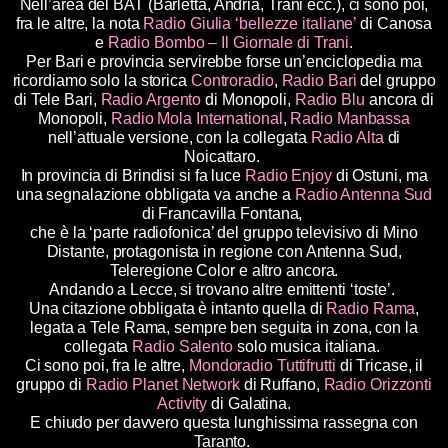
Nell’area del BAT (Barletta, Andria, Trani ecc.), ci sono poi,
fra le altre, la nota
Radio Giulia ‘bellezze italiane’
di Canosa
e
Radio Bombo – Il Giornale di Trani
.
Per Bari e provincia servirebbe forse un’enciclopedia ma
ricordiamo solo la storica
Controradio
,
Radio Bari
del gruppo
di Tele Bari,
Radio Argento
di Monopoli,
Radio Blu
ancora di
Monopoli,
Radio Mola International
,
Radio Manbassa
nell’attuale versione, con la collegata
Radio Alta
di
Noicattaro.
In provincia di Brindisi si fa luce
Radio Enjoy
di Ostuni, ma
una segnalazione obbligata va anche a
Radio Antenna Sud
di Francavilla Fontana,
che è la ‘parte radiofonica’ del gruppo televisivo di Mino
Distante, protagonista in regione con Antenna Sud,
Teleregione Color e altro ancora.
Andando a Lecce, si trovano altre emittenti ‘toste’.
Una citazione obbligata è intanto quella di
Radio Rama
,
legata a Tele Rama, sempre ben seguita in zona, con la
collegata
Radio Salento
solo musica italiana.
Ci sono poi, fra le altre,
Mondoradio Tuttifrutti
di Tricase, il
gruppo di
Radio Planet Network
di Ruffano,
Radio Orizzonti
Activity
di Galatina.
E chiudo per davvero questa lunghissima rassegna con
Taranto.