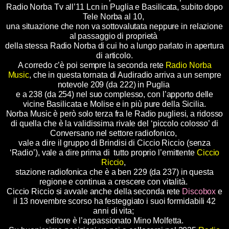
Radio Norba Tv all’11 Lcn in Puglia e Basilicata, subito dopo
Tele Norba al 10,
una situazione che non va sottovalutata neppure in relazione
al passaggio di proprietà
della stessa Radio Norba di cui ho a lungo parlato in apertura
di articolo.
A corredo c’è poi sempre la seconda rete
Radio Norba
Music
, che in questa tornata di Audiradio arriva a un sempre
notevole 209 (da 222) in Puglia
e a 238 (da 254) nel suo complesso, con l’apporto delle
vicine Basilicata e Molise e in più pure della Sicilia.
Norba Music è però solo terza fra le Radio pugliesi, a ridosso
di quella che è la validissima rivale del ‘piccolo colosso’ di
Conversano nel settore radiofonico,
vale a dire il gruppo di Brindisi di Ciccio Riccio (senza
‘Radio’), vale a dire prima di tutto proprio l’emittente
Ciccio
Riccio
,
stazione radiofonica che è a ben 229 (da 237) in questa
regione e continua a crescere con vitalità.
Ciccio Riccio si avvale anche della seconda rete
Discobox
e
il 13 novembre scorso ha festeggiato i suoi formidabili 42
anni di vita;
editore è l’appassionato Mino Molfetta.