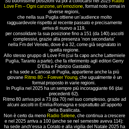
Su buonissime posizioni va poi a collocarsi nel 2025
Radio
Love Fm – Ogni canzone, un’emozione
, format noto ormai in
diverse regioni,
che nella sua Puglia ottiene un’audience molto
ragguardevole rispetto al recente passato e precisamente
arriva di nuovo a 119,
per consolidare la sua posizione fino a 151 (da 140) ascolti
complessivi, grazie alla presenza ‘non secondaria’
nella Fm del Veneto, dove è a 32, come già segnalato in
quella regione.
Allo stesso gruppo di Love Fm (cui fa capo anche Lattemiele
Puglia, Taranto a parte), che fa riferimento agli editori Gerry
D’Elia e Fabrizio Gastaldo
e ha sede a Canosa di Puglia, appartiene anche la più
giovane
Ritmo 80 – Forever Young
, che ugualmente è un
format proposto in varie regioni.
In Puglia nel 2025 ha un sempre più incoraggiante 66 (dai
precedenti 62).
Ritmo 80 arriva poi a 73 (da 70) nel suo complesso, grazie ad
alcuni ascolti in Emilia-Romagna e soprattutto all’apporto
della Basilicata.
Non è certo da meno
Radio Selene
, che continua a crescere
e nel 2025 arriva a 100 (anche se nel semestre aveva 114):
ha sede anch’essa a Corato e alla vigilia del Natale 2025 ha