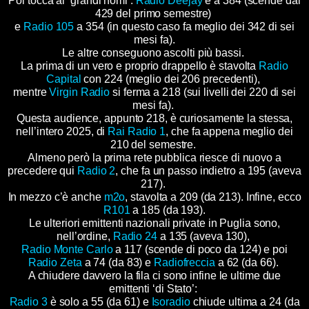
Poi tocca ai ‘grandi nomi’:
Radio Deejay
è a 384 (scende dai
429 del primo semestre)
e
Radio 105
a 354 (in questo caso fa meglio dei 342 di sei
mesi fa).
Le altre conseguono ascolti più bassi.
La prima di un vero e proprio drappello è stavolta
Radio
Capital
con 224 (meglio dei 206 precedenti),
mentre
Virgin Radio
si ferma a 218 (sui livelli dei 220 di sei
mesi fa).
Questa audience, appunto 218, è curiosamente la stessa,
nell’intero 2025, di
Rai Radio 1
, che fa appena meglio dei
210 del semestre.
Almeno però la prima rete pubblica riesce di nuovo a
precedere qui
Radio 2
, che fa un passo indietro a 195 (aveva
217).
In mezzo c’è anche
m2o
, stavolta a 209 (da 213). Infine, ecco
R101
a 185 (da 193).
Le ulteriori emittenti nazionali private in Puglia sono,
nell’ordine,
Radio 24
a 135 (aveva 130),
Radio Monte Carlo
a 117 (scende di poco da 124)
e poi
Radio Zeta
a 74 (da 83) e
Radiofreccia
a 62 (da 66).
A chiudere davvero la fila ci sono infine le ultime due
emittenti ‘di Stato’:
Radio 3
è solo a 55 (da 61) e
Isoradio
chiude ultima a 24 (da