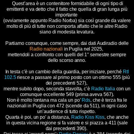
Quest’area è un contenitore formidabile di ogni tipo di
emittenti e va detto che il fatto che quella di gran lunga più
importante
(ovviamente appunto Radio Norba) sia così grande da valere
molto di più di tutte non comporta affatto che le altre Radio
siano di modesta levatura.
Partiamo comunque, come sempre, dai dati Audiradio delle
Radio nazionali
in Puglia nel 2025,
mettendoli a confronto con quelli del 1° semestre sempre
dello scorso anno.
In testa c’è un cambio della guardia, per iniziare, perché
Rtl
102.5
riesce a passare al primo posto con un ottimo 555 (più
dei precedenti 527),
mentre subito dopo, seconda stavolta, c’è
Radio Italia
con un
comunque eccellente 549 (prima aveva 567).
Non è molto lontana ma cala un po’
Rds
, che è terza fra le
nazionali in Puglia con 472 (scende da 511), in ogni caso
un’audience di tutto rispetto.
Quarta è poi, un po’ a distanza,
Radio Kiss Kiss
, che anche
in questa vicina regione si fa valere e si piazza a 411 (sale
dai precedenti 390).