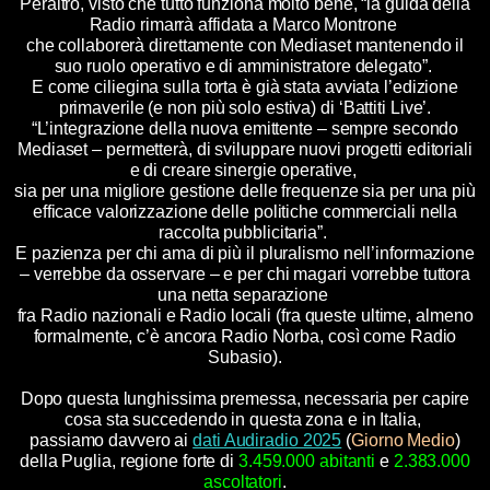
Peraltro, visto che tutto funziona molto bene, “la guida della
Radio rimarrà affidata a Marco Montrone
che collaborerà direttamente con Mediaset mantenendo il
suo ruolo operativo e di amministratore delegato”.
E come ciliegina sulla torta è già stata avviata l’edizione
primaverile (e non più solo estiva) di ‘Battiti Live’.
“L’integrazione della nuova emittente – sempre secondo
Mediaset – permetterà, di sviluppare nuovi progetti editoriali
e di creare sinergie operative,
sia per una migliore gestione delle frequenze sia per una più
efficace valorizzazione delle politiche commerciali nella
raccolta pubblicitaria”.
E pazienza per chi ama di più il pluralismo nell’informazione
– verrebbe da osservare – e per chi magari vorrebbe tuttora
una netta separazione
fra Radio nazionali e Radio locali (fra queste ultime, almeno
formalmente, c’è ancora Radio Norba, così come Radio
Subasio).
Dopo questa lunghissima premessa, necessaria per capire
cosa sta succedendo in questa zona e in Italia,
passiamo davvero ai
dati Audiradio 2025
(
Giorno Medio
)
della Puglia, regione forte di
3.459.000 abitanti
e
2.383.000
ascoltatori
.