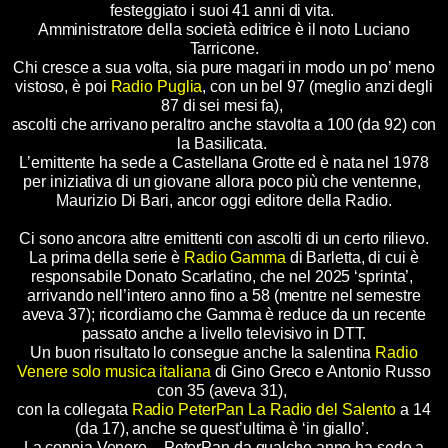
festeggiato i suoi 41 anni di vita.
Amministratore della società editrice è il noto Luciano
Tarricone.
Chi cresce a sua volta, sia pure magari in modo un po’ meno
vistoso, è poi
Radio Puglia
, con un bel 97 (meglio anzi degli
87 di sei mesi fa),
ascolti che arrivano peraltro anche stavolta a 100 (da 92) con
la Basilicata.
L’emittente ha sede a Castellana Grotte ed è nata nel 1978
per iniziativa di un giovane allora poco più che ventenne,
Maurizio Di Bari, ancor oggi editore della Radio.
Ci sono ancora altre emittenti con ascolti di un certo rilievo.
La prima della serie è
Radio Gamma
di Barletta, di cui è
responsabile Donato Scarlatino, che nel 2025 ‘sprinta’,
arrivando nell’intero anno fino a 58 (mentre nel semestre
aveva 37); ricordiamo che Gamma è reduce da un recente
passato anche a livello televisivo in DTT.
Un buon risultato lo consegue anche la salentina
Radio
Venere solo musica italiana
di Gino Greco e Antonio Russo
con 35 (aveva 31),
con la collegata
Radio PeterPan La Radio del Salento
a 14
(da 17), anche se quest’ultima è ‘in giallo’.
La coppia Venere – PeterPan da qualche anno ha sede a