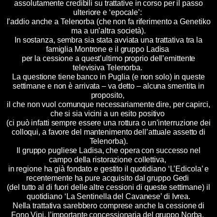
assolutamente credibili su trattative in corso per il passo
ulteriore e ‘epocale’:
l’addio anche a Telenorba (che non fa riferimento a Genetiko
ma a un’altra società).
In sostanza, sembra sia stata avviata una trattativa tra la
famiglia Montrone e il gruppo Ladisa
per la cessione a quest’ultimo proprio dell’emittente
televisiva Telenorba.
La questione tiene banco in Puglia (e non solo) in queste
settimane e non è arrivata – va detto – alcuna smentita in
proposito,
il che non vuol comunque necessariamente dire, per capirci,
che si sia vicini a un esito positivo
(ci può infatti sempre essere una rottura o un’interruzione dei
colloqui, a favore del mantenimento dell’attuale assetto di
Telenorba).
Il gruppo pugliese Ladisa, che opera con successo nel
campo della ristorazione collettiva,
in regione ha già fondato e gestito il quotidiano ‘L’Edicola’ e
recentemente ha pure acquisito dal gruppo Gedi
(del tutto al di fuori delle altre cessioni di queste settimane) il
quotidiano ‘La Sentinella del Cavanese’ di Ivrea.
Nella trattativa sarebbero comprese anche la cessione di
Fono Vipi, l’importante concessionaria del gruppo Norba,