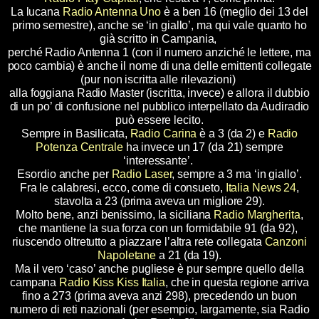
La lucana
Radio Antenna Uno
è a ben 16 (meglio dei 13 del
primo semestre), anche se ‘in giallo’, ma qui vale quanto ho
già scritto in Campania,
perché Radio Antenna 1 (con il numero anziché le lettere, ma
poco cambia) è anche il nome di una delle emittenti collegate
(pur non iscritta alle rilevazioni)
alla foggiana Radio Master (iscritta, invece) e allora il dubbio
di un po’ di confusione nel pubblico interpellato da Audiradio
può essere lecito.
Sempre in Basilicata,
Radio Carina
è a 3 (da 2) e
Radio
Potenza Centrale
ha invece un 17 (da 21) sempre
‘interessante’.
Esordio anche per
Radio Laser
, sempre a 3 ma ‘in giallo’.
Fra le calabresi, ecco, come di consueto,
Italia News 24
,
stavolta a 23 (prima aveva un migliore 29).
Molto bene, anzi benissimo, la siciliana
Radio Margherita
,
che mantiene la sua forza con un formidabile 91 (da 92),
riuscendo oltretutto a piazzare l’altra rete collegata
Canzoni
Napoletane
a 21 (da 19).
Ma il vero ‘caso’ anche pugliese è pur sempre quello della
campana
Radio Kiss Kiss Italia
, che in questa regione arriva
fino a 273 (prima aveva anzi 298), precedendo un buon
numero di reti nazionali (per esempio, largamente, sia Radio