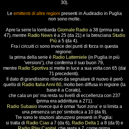
30).
Le
emittenti di altre regioni
presenti in Audiradio in Puglia
non sono molte.
Apre la serie la lombarda
Giornale Radio
a 38 (prima era a
47), mentre
Radio News
è a 25 (da 21) e la bresciana
Studio
Più
a 5 (da 4).
Fra i circuiti ci sono invece dei punti di forza in questa
regione:
la prima della serie è
Radio Lattemiele
(in Puglia in più
‘versioni’), che conferma il suo buon 79,
mentre
Radio Sportiva
si mette in luce a sua volta con 65 (dai
71 precedenti).
Il dato di grandissimo rilievo da segnalare di nuovo è però
quello di
Radio Italia Anni 60
, molto ben diffusa in regione (la
base è a Corato),
che cala un po’ ma resta su livelli di eccellenza con 237
(prima era addirittura a 271).
Radio Subasio
invece qui è ormai ‘fuori zona’ e si limita a
una presenza un po’ simbolica a 10 (da 9).
Tre sono le stazioni abruzzesi presenti in Puglia:
si tratta di
Radio Ciao
a 7 (da 6),
Radio Delta 1
a 8 (da 9) e
Radio Play Capital
, che resta a 7, come prima.