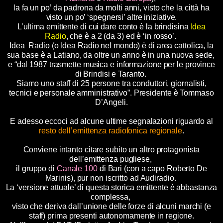
la fa un po’ da padrona da molti anni, visto che la città ha
visto un po’ ‘spegnersi’ altre iniziative.
L’ultima emittente di cui dare conto è la brindisina
Idea
Radio
, che è a 2 (da 3) ed è ‘in rosso’.
Idea Radio (o Idea Radio nel mondo) è di area cattolica, la
sua base è a Latiano, da oltre un anno è in una nuova sede,
e “dal 1987 trasmette musica e informazione per le province
di Brindisi e Taranto.
Siamo uno staff di 25 persone tra conduttori, giornalisti,
tecnici e personale amministrativo”. Presidente è Tommaso
D’Angeli.
E adesso eccoci ad alcune ultime segnalazioni riguardo al
resto dell’emittenza radiofonica regionale
.
Conviene intanto citare subito un altro protagonista
dell’emittenza pugliese,
il gruppo di
Canale 100
di Bari (con a capo Roberto De
Marinis), pur non iscritto ad Audiradio.
La ‘versione attuale’ di questa storica emittente è abbastanza
complessa,
visto che deriva dall’unione delle forze di alcuni marchi (e
staff) prima presenti autonomamente in regione.