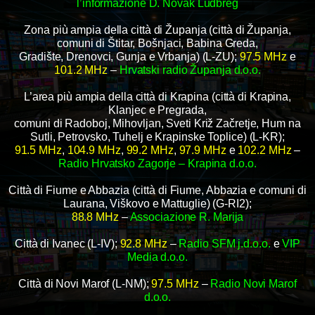
l’informazione D. Novak Ludbreg
Zona più ampia della città di Županja (città di Županja,
comuni di Štitar, Bošnjaci, Babina Greda,
Gradište, Drenovci, Gunja e Vrbanja) (L-ZU);
97.5 MHz
e
101.2 MHz
–
Hrvatski radio Županja d.o.o.
L’area più ampia della città di Krapina (città di Krapina,
Klanjec e Pregrada,
comuni di Radoboj, Mihovljan, Sveti Križ Začretje, Hum na
Sutli, Petrovsko, Tuhelj e Krapinske Toplice) (L-KR);
91.5 MHz
,
104.9 MHz
,
99.2 MHz
,
97.9 MHz
e
102.2 MHz
–
Radio Hrvatsko Zagorje – Krapina d.o.o.
Città di Fiume e Abbazia (città di Fiume, Abbazia e comuni di
Laurana, Viškovo e Mattuglie) (G-RI2);
88.8 MHz
–
Associazione R. Marija
Città di Ivanec (L-IV);
92.8 MHz
–
Radio SFM j.d.o.o.
e
VIP
Media d.o.o.
Città di Novi Marof (L-NM);
97.5 MHz
–
Radio Novi Marof
d.o.o.