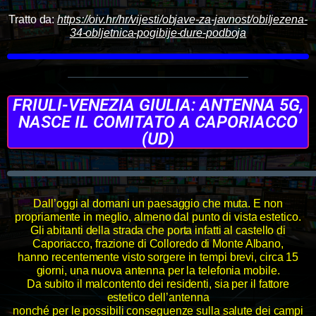
Tratto da:
https://oiv.hr/hr/vijesti/objave-za-javnost/obiljezena-
34-obljetnica-pogibije-dure-podboja
FRIULI-VENEZIA GIULIA: ANTENNA 5G,
NASCE IL COMITATO A CAPORIACCO
(UD)
Dall’oggi al domani un paesaggio che muta. E non
propriamente in meglio, almeno dal punto di vista estetico.
Gli abitanti della strada che porta infatti al castello di
Caporiacco, frazione di Colloredo di Monte Albano,
hanno recentemente visto sorgere in tempi brevi, circa 15
giorni, una nuova antenna per la telefonia mobile.
Da subito il malcontento dei residenti, sia per il fattore
estetico dell’antenna
nonché per le possibili conseguenze sulla salute dei campi