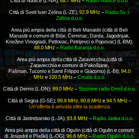
Città di Našice (L-NA);
88.7 MHz
–
Radio Našice d.o.o.
Città di Sveti Ivan Zelina (L-ZE);
92.9 MHz
–
Radio Sv. I.
Zelina d.o.o.
Area più ampia della città di Beli Manastir (città di Beli
Manastir e comuni di Bilje, Čeminac, Darda, Jagodnjak,
Kneževi Vinogradi, Petlovac, Petrijevci e Popovac) (L-BM);
88.0 MHz
–
Radio Baranja d.o.o.
Area più ampia della città di Zaravecchia (città di
Zaravecchia e comuni di Pakoštane,
Pašman, Tuconio e Santi Filippo e Giacomo) (L-BI);
94.0
MHz
e
100.5 MHz
–
Croata d.o.o.
Città di Dernis (L-DN);
89.0 MHz
–
Stazione radio Drniš d.o.o.
Città di Segna (G-SE);
99.8 MHz, 90.8 MHz
e
94.5 MHz
–
Un’offerta è arrivata oltre la scadenza
Città di Jastrebarsko (L-JA);
93.8 MHz
–
Radio Jaska d.o.o.
Area più ampia della città di Ogulin (città di Ogulin e comuni
di Josipdol e Plaški) (L-OG);
96.6 MHz
–
Radio Ogulin d.o.o.