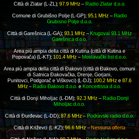
Città di Zlatar (L-ZL);
97.9 MHz
–
Radio Zlatar d.o.o.
Comune di Grubišno Polje (L-GP);
95.1 MHz
–
Radio
Grubisno Polje d.o.o.
Città di Garešnica (L-GA);
93.1 MHz
–
Krugoval 93.1 MHz
Garešnica d.o.o.
Area più ampia della città di Kutina (città di Kutina e
Popovača) (L-KT);
101.4 MHz
–
Moslavački list d.o.o.
Area più ampia della città di Đakovo (città di Đakovo, comuni
di Satnica Đakovačka, Drenje, Gorjani,
Punitovci, Podgorač e Viškovci) (L-DJ);
100.2 MHz
e
87.6
MHz
–
Radio Đakovo d.o.o.
e
Koncertissa d.o.o.
Città di Donji Miholjac (L-DM);
92.3 MHz
–
Radio Donji
Miholjac d.o.o.
Città di Đurđevac (L-DD);
87.6 MHz
–
Podravski radio d.o.o.
Città di Križevci (L-KZ);
96.6 MHz
–
Nessuna offerta