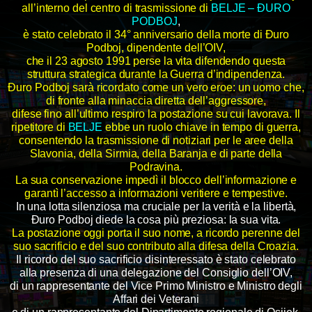
all’interno del centro di trasmissione di
BELJE – ĐURO
PODBOJ
,
è stato celebrato il 34° anniversario della morte di Đuro
Podboj, dipendente dell’OIV,
che il 23 agosto 1991 perse la vita difendendo questa
struttura strategica durante la Guerra d’indipendenza.
Đuro Podboj sarà ricordato come un vero eroe: un uomo che,
di fronte alla minaccia diretta dell’aggressore,
difese fino all’ultimo respiro la postazione su cui lavorava. Il
ripetitore di
BELJE
ebbe un ruolo chiave in tempo di guerra,
consentendo la trasmissione di notiziari per le aree della
Slavonia, della Sirmia, della Baranja e di parte della
Podravina.
La sua conservazione impedì il blocco dell’informazione e
garantì l’accesso a informazioni veritiere e tempestive.
In una lotta silenziosa ma cruciale per la verità e la libertà,
Đuro Podboj diede la cosa più preziosa: la sua vita.
La postazione oggi porta il suo nome, a ricordo perenne del
suo sacrificio e del suo contributo alla difesa della Croazia.
Il ricordo del suo sacrificio disinteressato è stato celebrato
alla presenza di una delegazione del Consiglio dell’OIV,
di un rappresentante del Vice Primo Ministro e Ministro degli
Affari dei Veterani