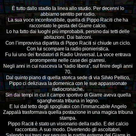
È tutto dallo stadio la linea allo studio. Per decenni lo
abbiamo sentito per radio.
La sua voce inconfondibile, quella di Pippo Raciti che ha
raccontato le gesta del Giarre calcio.
Lo ha fatto dai luoghi più improbabili, persino dai tetti delle
abitazioni. Dai balconi.
Con l’improvvisa dipartita di Pippo Raciti si chiude un ciclo.
Con lui scompare la radio pionieristica.
Fu lui uno dei fondatori di Radio Universal. La voce entrava
prorompente nelle case dei giarresi.
Negli anni in cui nasceva la “radio libera”, sul finire degli anni
70.
Dal quinto piano di quella storica sede di via Silvio Pellico,
Pippo ci deliziava la domenica con le sue appassionate
radiocronache.
Sin dai tempi in cui il campo sportivo di Giarre aveva quella
sgangherata tribuna in legno.
E lui dal tetto degli spogliatoi con l’immancabile Angelo
Zappalà trasformava quella postazione in una magica tribuna
stampa.
Pippo Raciti è stato un visionario della radio. E del calcio
raccontato. A suo modo. Divertendo gli ascoltatori.
Salendo sui treni per seguire le partite esterne del Giarre in