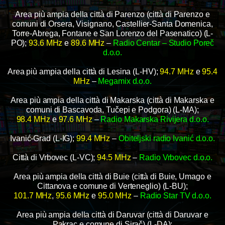
Area più ampia della città di Parenzo (città di Parenzo e
comuni di Orsera, Visignano, Castellier-Santa Domenica,
Torre-Abrega, Fontane e San Lorenzo del Pasenatico) (L-
PO);
93.6 MHz
e
89.6 MHz
–
Radio Centar – Studio Poreč
d.o.o.
Area più ampia della città di Lesina (L-HV);
94.7 MHz
e
95.4
MHz
–
Megamix d.o.o.
Area più ampia della città di Makarska (città di Makarska e
comuni di Bascavoda, Tučepi e Podgora) (L-MA);
98.4 MHz
e
97.6 MHz
–
Radio Makarska Rivijera d.o.o.
Ivanić-Grad (L-IG);
99.4 MHz
–
Obiteljski radio Ivanić d.o.o.
Città di Vrbovec (L-VC);
94.5 MHz
–
Radio Vrbovec d.o.o.
Area più ampia della città di Buie (città di Buie, Umago e
Cittanova e comune di Verteneglio) (L-BU);
101.7 MHz
,
95.6 MHz
e
95.0 MHz
–
Radio Star TV d.o.o.
Area più ampia della città di Daruvar (città di Daruvar e
Pakrac e comune di Sirač) (L-DA);