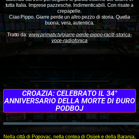
tutta Italia. Imprese pazzesche. Indimenticabili. Con risate a
crepapelle.
Ciao Pippo. Giarre perde un altro pezzo di storia. Quella
buona, vera, autentica.
Tratto da:
www.primatv.tv/giarre-perde-pippo-raciti-storica-
voce-radiofonica
CROAZIA: CELEBRATO IL 34°
ANNIVERSARIO DELLA MORTE DI ĐURO
PODBOJ
Nella città di Popovac, nella contea di Osijek e della Baranja,