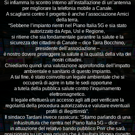
Si infiamma lo scontro intorno all’installazione di un’antenna
per migliorare la telefonia mobile a Canale.
A scagliarsi contro il progetto è anche l’associazione Amici
della terra.
“Sebbene l’impianto rientri nel Piano Italia 5G e sia stato
autorizzato da Arpa, Usl e Regione,
si ritiene che sia fondamentale garantire la salute e la
sicurezza dei cittadini di Canale – dice Taira Bocchino,
presidente dell’associazione –
è nostro dovere proteggere la salute e la qualità della vita dei
nostri cittadini.
Chiediamo quindi una valutazione approfondita dell’impatto
ambientale e sanitario di questo impianto.
A tal fine, è stato coinvolto un legale ambientale che si
occuperà di agire in tutte le sedi opportune
a tutela della pubblica salute contro l’inquinamento
elettromagnetico.
Il legale effettuerà un accesso agli atti per verificare la
regolarità della procedura autorizzativa e valutare eventuali
profili di illegittimità”.
Il sindaco Tardani invece rassicura: “Stiamo parlando di una
infrastruttura che rientra nel Piano Italia 5G – dice –
in attuazione del relativo bando pubblico Pnrr che sarà
posizionata su un’area privata che è risultata idonea rispetto