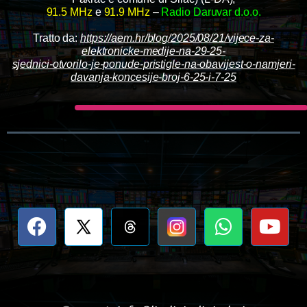
91.5 MHz
e
91.9 MHz
–
Radio Daruvar d.o.o.
Tratto da:
https://aem.hr/blog/2025/08/21/vijece-za-
elektronicke-medije-na-29-25-
sjednici-otvorilo-je-ponude-pristigle-na-obavijest-o-namjeri-
davanja-koncesije-broj-6-25-i-7-25