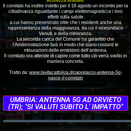
sicurezza stradale.
Il comitato ha inoltre indetto per il 18 agosto un incontro per la
cittadinanza riguardante i campi elettromagnetici e i loro
effetti sulla salute
a cui hanno presenziato oltre che i residenti anche una
rappresentanza della maggioranza, tra cui il vicesindaco
Venuti, e della minoranza.
La seconda carica del Comune ha garantito che
l’Amministrazione farà in modo che siano costanti le
misurazioni delle emissioni dell’antenna.
Il comitato ora attende di capire come tutto ciò verrà svolto in
maniera concreta.
Tratto da:
www.lavitacattolica.it/caporiacco-antenna-5g-
nasce-il-comitato
UMBRIA: ANTENNA 5G AD ORVIETO
(TR); "SI VALUTI SUBITO L' IMPATTO"