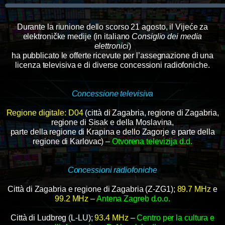
Durante la riunione dello scorso 21 agosto, il Vijeće za
elektroničke medije (in italiano
Consiglio dei media
elettronici
)
ha pubblicato le offerte ricevute per l’assegnazione di una
licenza televisiva e di diverse concessioni radiofoniche.
Concessione televisiva
Regione digitale: D04
(città di Zagabria, regione di Zagabria,
regione di Sisak e della Moslavina,
parte della regione di Krapina e dello Zagorje e parte della
regione di Karlovac) –
Otvorena televizija d.d.
Concessioni radiofoniche
Città di Zagabria e regione di Zagabria (Z-ZG1);
89.7 MHz
e
99.2 MHz
–
Antena Zagreb d.o.o.
Città di Ludbreg (L-LU);
93.4 MHz
–
Centro per la cultura e