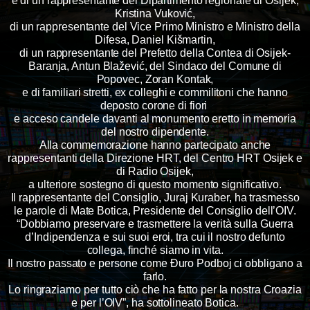
e di un rappresentante del Dipartimento regionale di Osijek,
Kristina Vuković,
di un rappresentante del Vice Primo Ministro e Ministro della
Difesa, Daniel Kišmartin,
di un rappresentante del Prefetto della Contea di Osijek-
Baranja, Antun Blažević, del Sindaco del Comune di
Popovec, Zoran Kontak,
e di familiari stretti, ex colleghi e commilitoni che hanno
deposto corone di fiori
e acceso candele
davanti al monumento eretto in memoria
del nostro dipendente.
Alla commemorazione hanno partecipato anche
rappresentanti della Direzione HRT, del Centro HRT Osijek e
di Radio Osijek,
a ulteriore sostegno di questo momento significativo.
Il rappresentante del Consiglio, Juraj Kuraber, ha trasmesso
le parole di Mate Botica, Presidente del Consiglio dell’OIV.
“Dobbiamo preservare e trasmettere la verità sulla Guerra
d’Indipendenza e sui suoi eroi, tra cui il nostro defunto
collega, finché siamo in vita.
Il nostro passato e persone come Đuro Podboj ci obbligano a
farlo.
Lo ringraziamo per tutto ciò che ha fatto per la nostra Croazia
e per l’OIV”, ha sottolineato Botica.