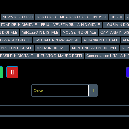
NEWS REGIONALI
RADIO DAB
MUX RADIO DAB
TIVÙSAT
HBBTV
V
TO ADIGE IN DIGITALE
FRIULI-VENEZIA GIULIA IN DIGITALE
LIGURIA IN DI
N DIGITALE
ABRUZZO IN DIGITALE
MOLISE IN DIGITALE
CAMPANIA IN DIG
EGNA IN DIGITALE
SPECIALE PROPAGAZIONE
ALBANIA IN DIGITALE
AFR
ONACO IN DIGITALE
MALTA IN DIGITALE
MONTENEGRO IN DIGITALE
REP
RASILE IN DIGITALE
IL PUNTO DI MAURO ROFFI
Comunica con L’ITALIA IN DI