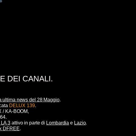
 DEI CANALI.
tra ultima news del 28 Maggio
.
icata
DELUX 139
.
IX / KA-BOOM,
264.
 LA 3
attivo in parte di
Lombardia
e
Lazio
.
Mux DFREE
.