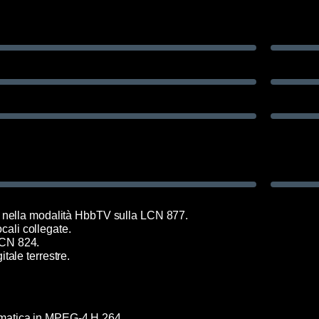
le nella modalità HbbTV sulla LCN 877.
cali collegate.
LCN 824.
tale terrestre.
matica in MPEG-4 H.264.