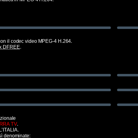
con il codec video MPEG-4 H.264.
Mux DFREE
.
zionale
RRA TV
.
L’ITALIA.
osì denominate: