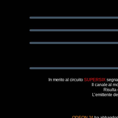
In merito al circuito
SUPERSIX
segnal
Il canale al m
Risulta
L’emittente de
ODEON 24
ha abbandona