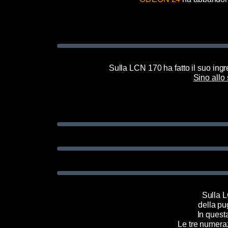
Sulla LCN 170 ha fatto il suo ing
Sino allo
Sulla 
della p
In quest
Le tre numeraz