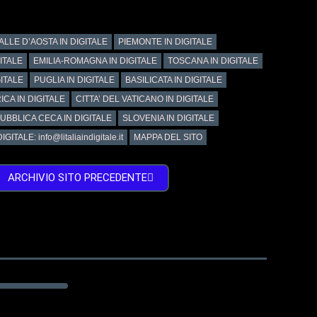
ALLE D’AOSTA IN DIGITALE
PIEMONTE IN DIGITALE
GITALE
EMILIA-ROMAGNA IN DIGITALE
TOSCANA IN DIGITALE
ITALE
PUGLIA IN DIGITALE
BASILICATA IN DIGITALE
ICA IN DIGITALE
CITTA’ DEL VATICANO IN DIGITALE
UBBLICA CECA IN DIGITALE
SLOVENIA IN DIGITALE
GITALE: info@litaliaindigitale.it
MAPPA DEL SITO
ARCHIVIO SITO PRECEDENTE