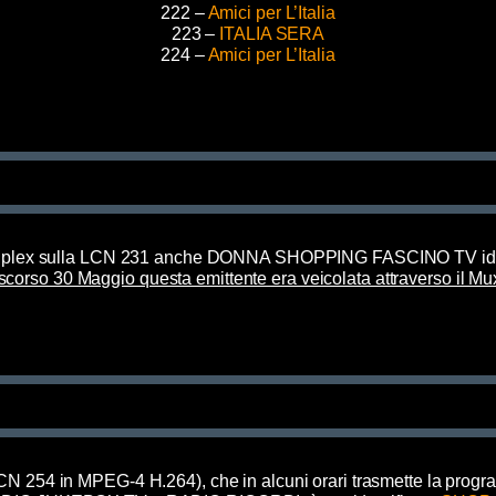
222 –
Amici per L’Italia
223 –
ITALIA SERA
224 –
Amici per L’Italia
ltiplex sulla LCN 231 anche DONNA SHOPPING FASCINO TV ide
 scorso 30 Maggio questa emittente era veicolata attraverso il 
N 254 in MPEG-4 H.264), che in alcuni orari trasmette la pro