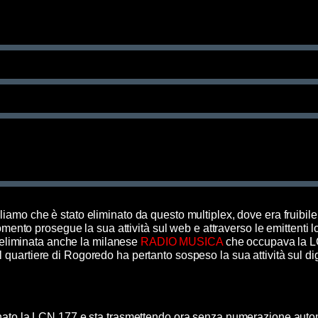
iamo che è stato eliminato da questo multiplex, dove era fruibi
omento prosegue la sua attività sul web e attraverso le emittenti lo
 eliminata anche la milanese
RADIO MUSICA
che occupava la 
l quartiere di Rogoredo ha pertanto sospeso la sua attività sul digi
to la LCN 177 e sta trasmettendo ora senza numerazione auto