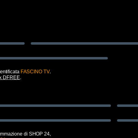
ntificata
FASCINO TV
.
Mux DFREE
.
grammazione di SHOP 24,