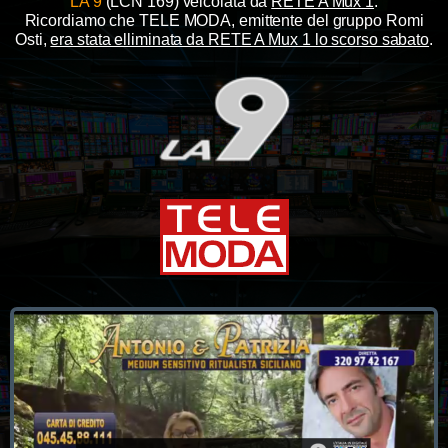
LA 9
(LCN 169) veicolata da
RETE A Mux 1
.
Ricordiamo che TELE MODA, emittente del gruppo Romi
Osti,
era stata elliminata da RETE A Mux 1 lo scorso sabato
.