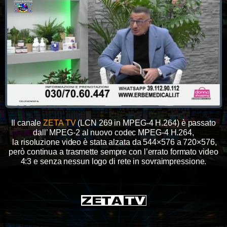
Il canale
ZETA TV
(LCN 269 in MPEG-4 H.264) è passato
dall’ MPEG-2 al nuovo codec MPEG-4 H.264,
la risoluzione video è stata alzata da 544×576 a 720×576,
però continua a trasmette sempre con l’errato formato video
4:3 e
senza nessun logo di rete in sovraimpressione.