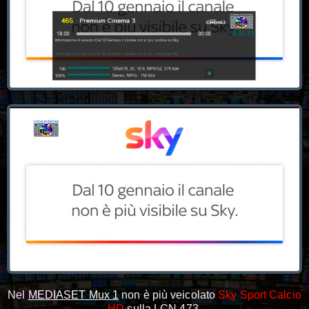
Nel
MEDIASET Mux 1
non è più veicolato
Sky Sport Calcio
HD
sulla LCN 473.