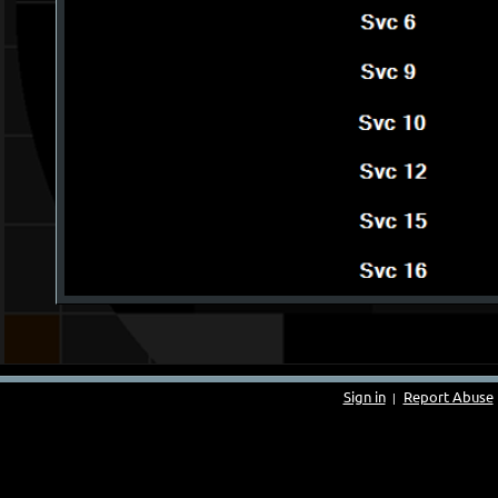
Sign in
Report Abuse
|