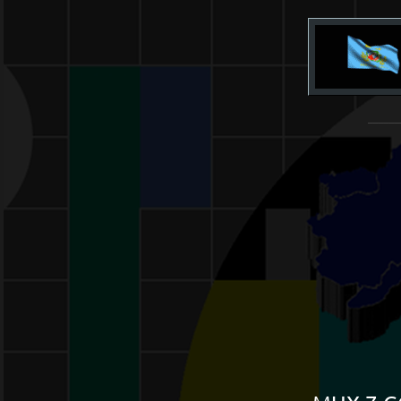
______