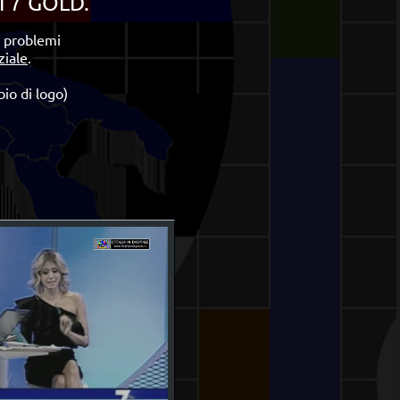
I 7 GOLD
.
i problemi
ziale
.
io di logo)