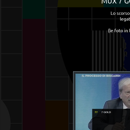
MUX 7 GO
Lo scors
legat
(le foto i