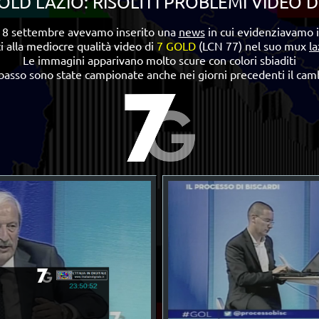
LD LAZIO: RISOLTI I PROBLEMI VIDEO D
o 8 settembre avevamo inserito una
news
in cui evidenziavamo 
i alla mediocre qualità video di
7 GOLD
(LCN 77) nel suo mux
la
Le immagini apparivano molto scure con colori sbiaditi
n basso sono state campionate anche nei giorni precedenti il camb