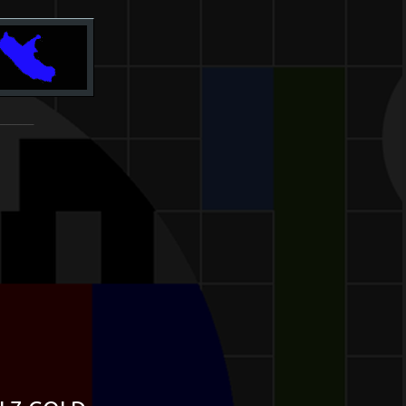
_______