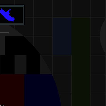
_______