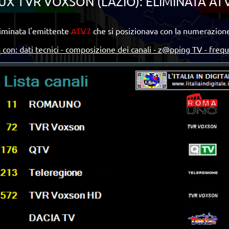
UX TVR VOXSON (LAZIO): ELIMINATA ATV
liminata l'emittente
ATV7
che si posizionava con la numerazion
 con: dati tecnici - composizione dei canali - z@pping TV - freq