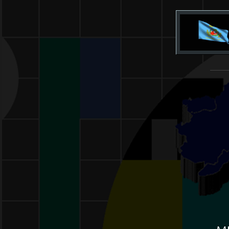
______