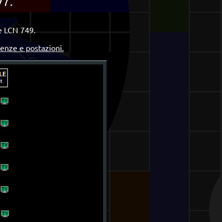
7.
e LCN 749.
uenze e postazioni.