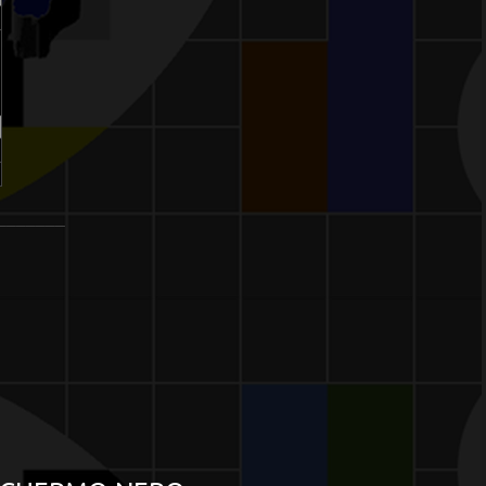
_______