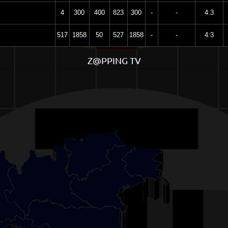
4
300
400
823
300
-
-
4:3
517
1858
50
527
1858
-
-
4:3
Z@PPING TV