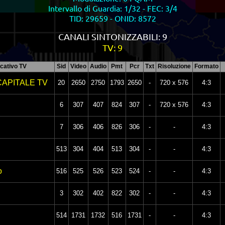
Intervallo di Guardia: 1/32 - FEC: 3/4
TID: 29659 - ONID: 8572
CANALI SINTONIZZABILI: 9
TV: 9
icativo TV
Sid
Video
Audio
Pmt
Pcr
Txt
Risoluzione
Formato
CAPITALE TV
20
2650
2750
1793
2650
-
720 x 576
4:3
6
307
407
824
307
-
720 x 576
4:3
7
306
406
826
306
-
-
4:3
513
304
404
513
304
-
-
4:3
o
516
525
526
523
524
-
-
4:3
3
302
402
822
302
-
-
4:3
514
1731
1732
516
1731
-
-
4:3