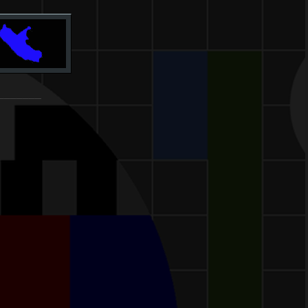
_______