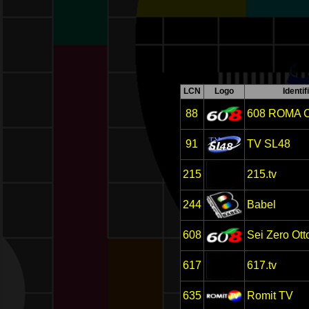
LCN
Logo
Identif
88
608 ROMA 
91
TV SL48
215
215.tv
244
Babel
608
Sei Zero Ott
617
617.tv
635
Romit TV