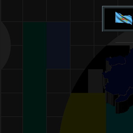
______