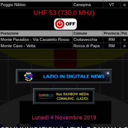
Poggio Nibbio
Canepina
VT
o
UHF 53 (730,0 MHz)
Postazione
Comune
Provincia
Pol.
Monte Paradiso - Via Casaletto Rosso
Civitavecchia
RM
o
Monte Cavo - Vetta
Rocca di Papa
RM
o
__________________________________________________
Lunedì 4 Novembre 2019