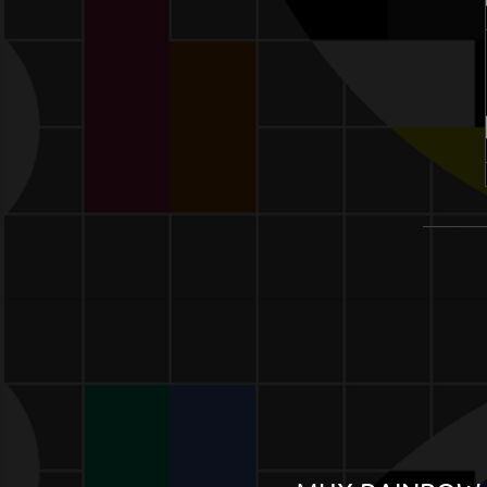
______