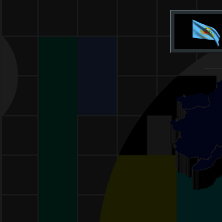
______