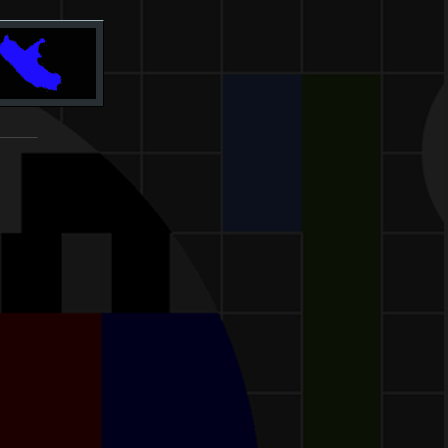
_______